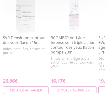
SVR Densitium contour
BCOMBIO Anti-âge -
EUCE
des yeux flacon 15ml
Intense soin triple action
+Volu
contour des yeux flacon
âge 
Rides installées, cernes et
pompe 20ml
SPF 
poches
Émulsion anti-âge triple
Décou
action pour le contour des
gamm
yeux.
FILLE
démon
26,06€
16,17€
19,
AJOUTER AU PANIER
AJOUTER AU PANIER
A