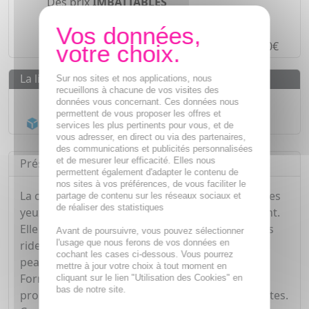
Des prix
IMBATTABLES
Paiement en ligne
SÉCURISÉ
Paiement en
4 fois sans frais
à partir de 30€
La livraison
Sur nos sites et nos applications, nous
recueillons à chacune de vos visites des
Livraison gratuite dès
55€
données vous concernant. Ces données nous
permettent de vous proposer les offres et
Acheminement Chronopost
en 24h*
services les plus pertinents pour vous, et de
vous adresser, en direct ou via des partenaires,
des communications et publicités personnalisées
et de mesurer leur efficacité. Elles nous
Présentation
permettent également d'adapter le contenu de
nos sites à vos préférences, de vous faciliter le
La crème anti-rides de Vichy apaise le contour des
partage de contenu sur les réseaux sociaux et
de réaliser des statistiques
yeux et lutte contre les marques de vieillissement.
Elle agit en resserrant la peau et en comblant les
Avant de poursuivre, vous pouvez sélectionner
l'usage que nous ferons de vos données en
rides /poches autour de l'œil. Ce soin protège la
cochant les cases ci-dessous. Vous pourrez
peau des radicaux libres grâce à la vitamine C.
mettre à jour votre choix à tout moment en
Formulée à base d'eau Volcanique de Vichy aux
cliquant sur le lien "Utilisation des Cookies" en
bas de notre site.
propriétés apaisantes, fortifiantes et régénérantes.