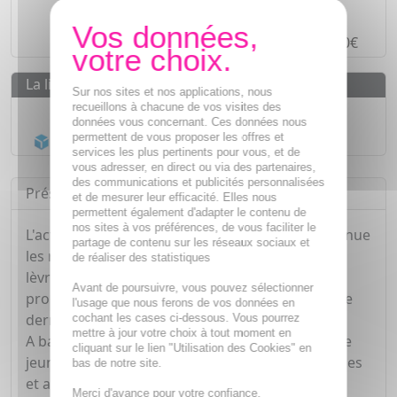
Paiement en ligne
SÉCURISÉ
Paiement en
4 fois sans frais
à partir de 30€
La livraison
Sur nos sites et nos applications, nous
recueillons à chacune de vos visites des
Livraison gratuite dès
55€
données vous concernant. Ces données nous
permettent de vous proposer les offres et
Acheminement Chronopost
en 24h*
services les plus pertinents pour vous, et de
vous adresser, en direct ou via des partenaires,
des communications et publicités personnalisées
Présentation
et de mesurer leur efficacité. Elles nous
permettent également d'adapter le contenu de
nos sites à vos préférences, de vous faciliter le
L'action anti-âge de cette crème prévient et atténue
partage de contenu sur les réseaux sociaux et
les rides et ridules du contour de l'oeil et des
de réaliser des statistiques
lèvres. Les poches et les cernes sont
Avant de poursuivre, vous pouvez sélectionner
progressivement diminuées. Testé sous contrôle
l'usage que nous ferons de vos données en
dermatologique.
cochant les cases ci-dessous. Vous pourrez
mettre à jour votre choix à tout moment en
A base de placenta végétal issu des plantes et de
cliquant sur le lien "Utilisation des Cookies" en
jeunes bourgeons de hêtre. Anti-rides, anti-cernes
bas de notre site.
et anti-poches. Conditionnement : pot plastique
Merci d'avance pour votre confiance.