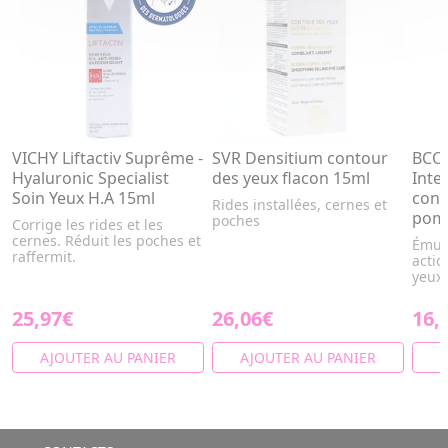
VICHY Liftactiv Suprême -
SVR Densitium contour
BCOM
Hyaluronic Specialist
des yeux flacon 15ml
Inte
Soin Yeux H.A 15ml
cont
Rides installées, cernes et
pom
poches
Corrige les rides et les
cernes. Réduit les poches et
Émuls
raffermit.
actio
yeux.
25,97€
26,06€
16,
AJOUTER AU PANIER
AJOUTER AU PANIER
A