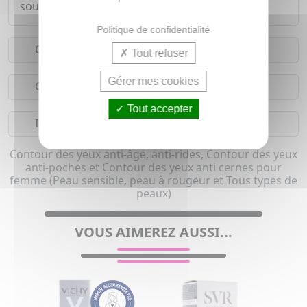
sous étui carton.
Politique de confidentialité
Conseils d'utilisation
Tout refuser
Gérer mes cookies
Composition
Tout accepter
Indications
Contour des yeux anti-âge, anti-rides, Contour des yeux
anti-poches et Contour des yeux anti cernes pour
femme (Peau sensible, peau à rougeur et Tous types de
peaux)
VOUS AIMEREZ AUSSI...