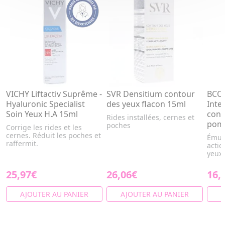
VICHY Liftactiv Suprême -
SVR Densitium contour
BCOM
Hyaluronic Specialist
des yeux flacon 15ml
Inte
Soin Yeux H.A 15ml
cont
Rides installées, cernes et
pom
poches
Corrige les rides et les
cernes. Réduit les poches et
Émuls
raffermit.
actio
yeux.
25,97€
26,06€
16,
AJOUTER AU PANIER
AJOUTER AU PANIER
A