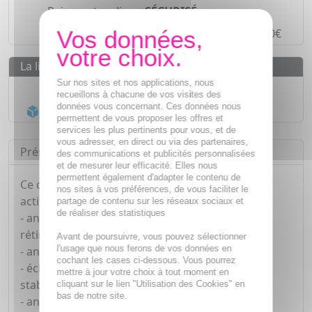
Paiement en ligne
SÉCURISÉ
Paiement en
4 fois sans frais
à partir de 30€
La livraison
Sur nos sites et nos applications, nous
Livraison gratuite dès
55€
recueillons à chacune de vos visites des
données vous concernant. Ces données nous
Acheminement Chronopost
en 24h*
permettent de vous proposer les offres et
services les plus pertinents pour vous, et de
vous adresser, en direct ou via des partenaires,
Présentation
des communications et publicités personnalisées
et de mesurer leur efficacité. Elles nous
permettent également d'adapter le contenu de
Ce contour de yeux anti-âge intense associe des
nos sites à vos préférences, de vous faciliter le
actifs :
partage de contenu sur les réseaux sociaux et
de réaliser des statistiques
- anti-cernes et anti-poches (acide glycolique,
rétinol),
Avant de poursuivre, vous pouvez sélectionner
l'usage que nous ferons de vos données en
- anti-taches (acide dioïque, niacinamide),
cochant les cases ci-dessous. Vous pourrez
- éclaircissant et anti-oxydant (vitamine C
mettre à jour votre choix à tout moment en
stabilisée),
cliquant sur le lien "Utilisation des Cookies" en
bas de notre site.
- anti-ride et hydratant (acide hyaluronique).