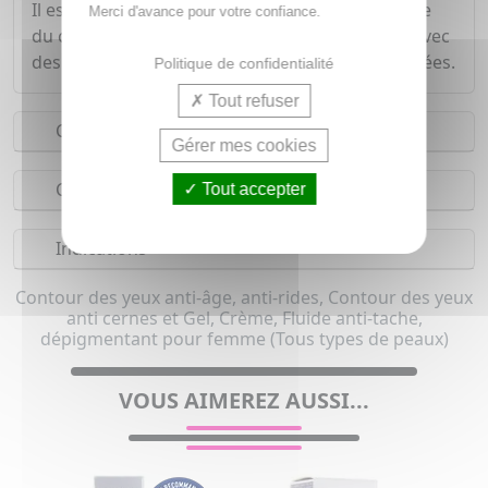
Il est spécialement adapté pour la peau plus fine
Merci d'avance pour votre confiance.
du contour de l'œil et offre un regard sublimé avec
des rides, poches et cernes visiblement estompées.
Politique de confidentialité
Tout refuser
Conseils d'utilisation
Gérer mes cookies
Composition
Tout accepter
Indications
Contour des yeux anti-âge, anti-rides, Contour des yeux
anti cernes et Gel, Crème, Fluide anti-tache,
dépigmentant pour femme (Tous types de peaux)
VOUS AIMEREZ AUSSI...