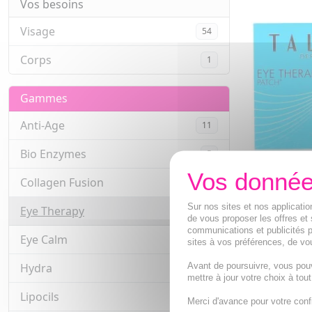
Vos besoins
Visage
54
Corps
1
Gammes
Anti-Age
11
Bio Enzymes
5
Collagen Fusion
2
TALIKA Eye 
lissant immé
Sur nos sites et nos applicat
Eye Therapy
4
recharges
de vous proposer les offres et 
Patchs réutili
communications et publicités p
Eye Calm
2
immédiat. Anti
sites à vos préférences, de vou
cernes, anti-
Avant de poursuivre, vous pou
Hydra
3
36,49€
mettre à jour votre choix à tou
Lipocils
14
AJOUTE
Merci d'avance pour votre conf