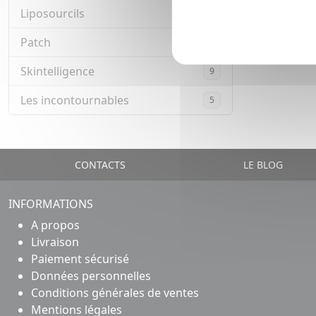
Liposourcils
6
Patch
12
Skintelligence
9
Les incontournables
5
CONTACTS
LE BLOG
INFORMATIONS
A propos
Livraison
Paiement sécurisé
Données personnelles
Conditions générales de ventes
Mentions légales