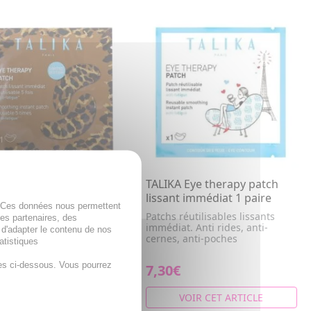
A Eye therapy patch
TALIKA Eye therapy patch
nt immédiat edition
lissant immédiat 1 paire
. Ces données nous permettent
ée 1 paire léopard
Patchs réutilisables lissants
des partenaires, des
immédiat. Anti rides, anti-
 réutilisables lissants
 d'adapter le contenu de nos
cernes, anti-poches
at. Anti rides, anti-
atistiques
s, anti-poches
es ci-dessous. Vous pourrez
€
7,30€
VOIR CET ARTICLE
VOIR CET ARTICLE