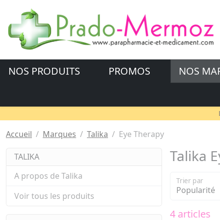
NOS PRODUITS
PROMOS
NOS MA
Accueil
Marques
Talika
Eye Therapy
Talika 
TALIKA
A propos de Talika
Trier par
Voir tous les produits
4 articles