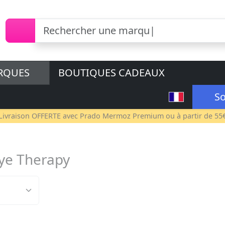
RQUES
BOUTIQUES CADEAUX
So
Livraison OFFERTE avec
Prado Mermoz Premium
ou à partir de 55
Eye Therapy