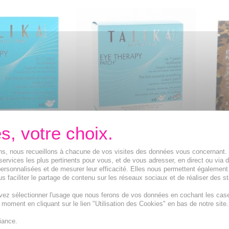
therapy patch
TALIKA Eye therapy patch
TALIK
diat 6
lissant immédiat 6 patchs +
lissa
ions, nous recueillons à chacune de vos visites des données vous concernant
1 boitier
limit
services les plus pertinents pour vous, et de vous adresser, en direct ou via 
sables lissants
Patchs réutilisables lissants
Patchs
ersonnalisées et de mesurer leur efficacité. Elles nous permettent également
 rides, anti-
immédiat. Anti rides, anti-
immédi
s faciliter le partage de contenu sur les réseaux sociaux et de réaliser des st
poches
cernes, anti-poches
cerne
vez sélectionner l'usage que nous ferons de vos données en cochant les cas
39,63€
7,30
t moment en cliquant sur le lien "Utilisation des Cookies" en bas de notre site.
R AU PANIER
AJOUTER AU PANIER
iance.