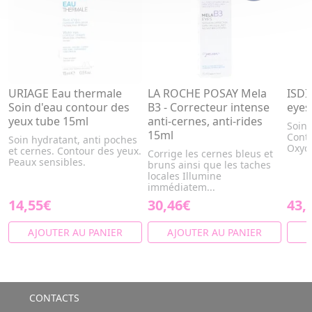
URIAGE Eau thermale
LA ROCHE POSAY Mela
ISDI
Soin d'eau contour des
B3 - Correcteur intense
eyes
yeux tube 15ml
anti-cernes, anti-rides
Soin 
15ml
Conti
Soin hydratant, anti poches
Oxyd
et cernes. Contour des yeux.
Corrige les cernes bleus et
Peaux sensibles.
bruns ainsi que les taches
locales Illumine
immédiatem...
14,55€
30,46€
43,
AJOUTER AU PANIER
AJOUTER AU PANIER
A
CONTACTS