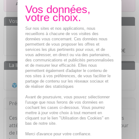
Ajouter à mes favoris
Vos avantages
Sur nos sites et nos applications, nous
Des prix
IMBATTABLES
recueillons à chacune de vos visites des
données vous concernant. Ces données nous
Paiement en ligne
SÉCURISÉ
permettent de vous proposer les offres et
services les plus pertinents pour vous, et de
Paiement en
4 fois sans frais
à partir de 30€
vous adresser, en direct ou via des partenaires,
des communications et publicités personnalisées
La livraison
et de mesurer leur efficacité. Elles nous
permettent également d'adapter le contenu de
Livraison gratuite dès
55€
nos sites à vos préférences, de vous faciliter le
partage de contenu sur les réseaux sociaux et
Acheminement Chronopost
en 24h*
de réaliser des statistiques
Avant de poursuivre, vous pouvez sélectionner
l'usage que nous ferons de vos données en
Présentation
cochant les cases ci-dessous. Vous pourrez
mettre à jour votre choix à tout moment en
Ces patchs offrent un lissage spectaculaire (rides
cliquant sur le lien "Utilisation des Cookies" en
bas de notre site.
atténuées, poches et cernes volatilisés) du contour
de l'oeil grâce à sa formule unique au beurre de
Merci d'avance pour votre confiance.