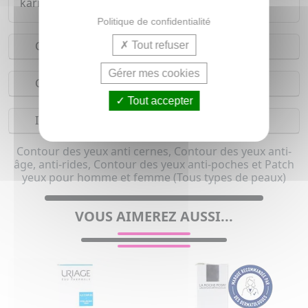
karité, huile de germe de blé et céramides.
Politique de confidentialité
Conseils d'utilisation
Tout refuser
Gérer mes cookies
Composition
Tout accepter
Indications
Contour des yeux anti cernes, Contour des yeux anti-
âge, anti-rides, Contour des yeux anti-poches et Patch
yeux pour homme et femme (Tous types de peaux)
VOUS AIMEREZ AUSSI...