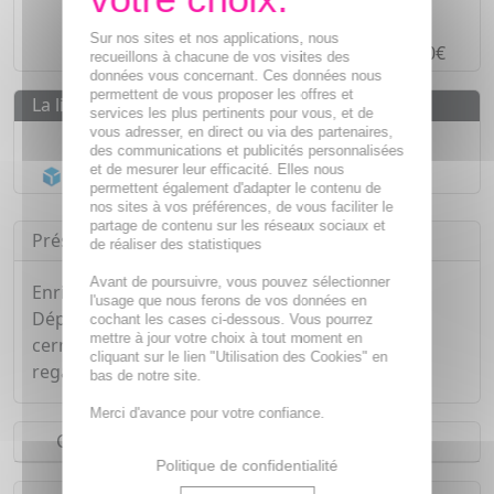
Paiement en ligne
SÉCURISÉ
Sur nos sites et nos applications, nous
Paiement en
4 fois sans frais
à partir de 30€
recueillons à chacune de vos visites des
données vous concernant. Ces données nous
permettent de vous proposer les offres et
La livraison
services les plus pertinents pour vous, et de
vous adresser, en direct ou via des partenaires,
Livraison gratuite dès
55€
des communications et publicités personnalisées
et de mesurer leur efficacité. Elles nous
Acheminement Chronopost
en 24h*
permettent également d'adapter le contenu de
nos sites à vos préférences, de vous faciliter le
partage de contenu sur les réseaux sociaux et
Présentation
de réaliser des statistiques
Avant de poursuivre, vous pouvez sélectionner
Enrichi en niacinamide, le contour des yeux
l'usage que nous ferons de vos données en
Dépiderm URIAGE estompe les tâches et les
cochant les cases ci-dessous. Vous pourrez
mettre à jour votre choix à tout moment en
cernes, lisse les poches et unifie le teint pour un
cliquant sur le lien "Utilisation des Cookies" en
regard lumineux et défatigué.
bas de notre site.
Merci d'avance pour votre confiance.
Conseils d'utilisation
Politique de confidentialité