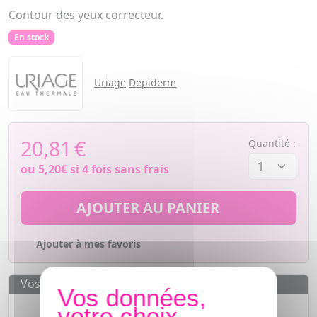
Contour des yeux correcteur.
En stock
Uriage
Depiderm
20,81
€
Quantité :
ou
5,20€
si 4 fois sans frais
AJOUTER AU PANIER
Ajouter à mes favoris
Vos avantages
Des prix
IMBATTABLES