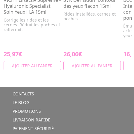
VICHY Liftactiv Suprême -
SVR Densitium contour
BCOM
Hyaluronic Specialist
des yeux flacon 15ml
Inte
Soin Yeux H.A 15ml
cont
Rides installées, cernes et
pom
poches
Corrige les rides et les
cernes. Réduit les poches et
Émuls
raffermit.
actio
yeux.
25,97€
26,06€
16,
AJOUTER AU PANIER
AJOUTER AU PANIER
A
CONTACTS
LE BLOG
PROMOTIONS
LIVRAISON RAPIDE
PAIEMENT SÉCURISÉ