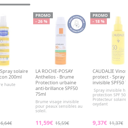
PROMO
PROMO
- 26 %
- 18 %
pray solaire
LA ROCHE-POSAY
CAUDALIE Vino
acon 200ml
Anthelios - Brume
protect - Spray
Protection urbaine
invisible SPF50 
re haute
anti-brillance SPF50
Spray invisible h
75ml
protection SPF 50.
Protecteur solaire 
Brume visage invisible
oxydant
pour peaux sensibles au
soleil.
11,59€
9,37€
16,64€
15,59€
11,37€