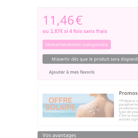
11,46
€
ou
2,87€
si 4 fois sans frais
Momentanément indisponible
M'avertir dès que le produit sera disponi
Ajouter à mes favoris
Promos 
*Préparez v
parapharmac
protections 
type de peau
C'est le mom
articles sig
Vos avantages