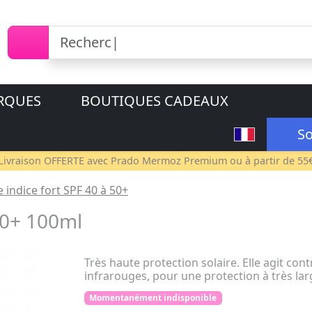
RQUES
BOUTIQUES CADEAUX
So
Livraison OFFERTE avec
Prado Mermoz Premium
ou à partir de 55
e indice fort SPF 40 à 50+
50+ 100ml
Très haute protection solaire. Elle agit contr
infrarouges, pour une protection à très lar
Momentanément indisponible