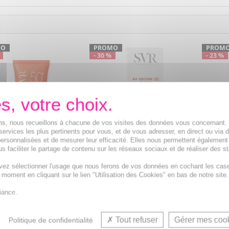
MO
PROMO
PROM
- 30 %
- 23 %
ions, nous recueillons à chacune de vos visites des données vous concernant
services les plus pertinents pour vous, et de vous adresser, en direct ou via 
ersonnalisées et de mesurer leur efficacité. Elles nous permettent également
s faciliter le partage de contenu sur les réseaux sociaux et de réaliser des st
SVR Ak Secure dm protect
n Secure Blur SPF50+
LA ROSE
vez sélectionner l'usage que nous ferons de vos données en cochant les cas
peaux hypersensibles au soleil
50ml
l'huile 
t moment en cliquant sur le lien "Utilisation des Cookies" en bas de notre site.
tube 50ml
 abricotée flouteuse
Dispositif médical prévenant le
Stick n
iance.
rfections au toucher
cancer cutané non mélanome
nourriss
rs magique
d'abrico
Tout refuser
Gérer mes coo
Politique de confidentialité
9,55€
10,03€
au lieu de
12,51€
au lieu de
13,55€