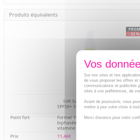
Produits équivalents
PRO
- 32 %
Sur nos sites et nos applicat
de vous proposer les offres et 
communications et publicités p
sites à vos préférences, de vou
SVR Sun secure - Eau solaire
SVR Su
Avant de poursuivre, vous pou
SPF50+ 100ml
tube 
mettre à jour votre choix à tou
Point fort
Format 100ml nomade de l'eau
Mousse
Merci d'avance pour votre conf
biphasée protectrice à la
d'impe
vitamine B3
velou
Prix
11,46€
8,51€