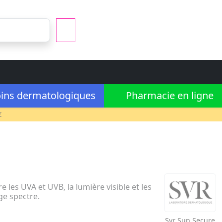
ins dermatologiques
Pharmacie en ligne
€
e les UVA et UVB, la lumière visible et les
ge spectre.
Svr
Sun Secure