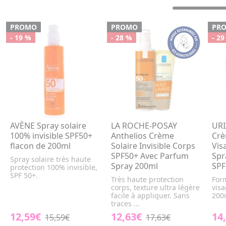
PROMO
PROMO
PR
- 19 %
- 28 %
- 29
AVÈNE Spray solaire
LA ROCHE-POSAY
URI
100% invisible SPF50+
Anthelios Crème
Crè
flacon de 200ml
Solaire Invisible Corps
Vis
SPF50+ Avec Parfum
Spr
Spray solaire très haute
Spray 200ml
SPF
protection 100% invisible,
SPF 50+.
Très haute protection
For
corps, texture ultra légère
visa
facile à appliquer. Sans
200
traces ...
12,59€
12,63€
14
15,59€
17,63€