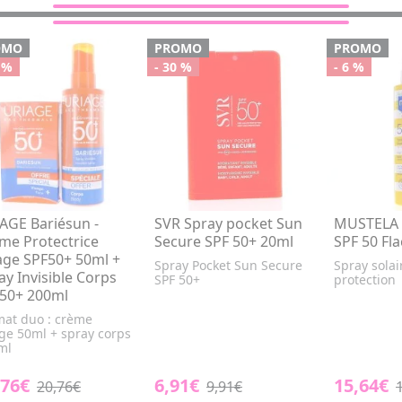
OMO
PROMO
PROMO
 %
- 30 %
- 6 %
AGE Bariésun -
SVR Spray pocket Sun
MUSTELA S
me Protectrice
Secure SPF 50+ 20ml
SPF 50 Fl
age SPF50+ 50ml +
Spray Pocket Sun Secure
Spray solai
ay Invisible Corps
SPF 50+
protection
50+ 200ml
mat duo : crème
ge 50ml + spray corps
ml
,76€
6,91€
15,64€
20,76€
9,91€