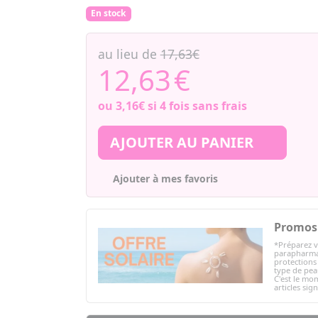
En stock
au lieu de
17,63€
12,63
€
ou
3,16€
si 4 fois sans frais
AJOUTER AU PANIER
Ajouter à mes favoris
Promos 
*Préparez v
parapharmac
protections 
type de peau
C'est le mom
articles sig