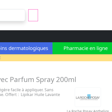
ins dermatologiques
Pharmacie en ligne
€
vec Parfum Spray 200ml
égère facile à appliquer. Sans
. Offert : Lipikar Huile Lavante
La Roche Posay
Anthelios