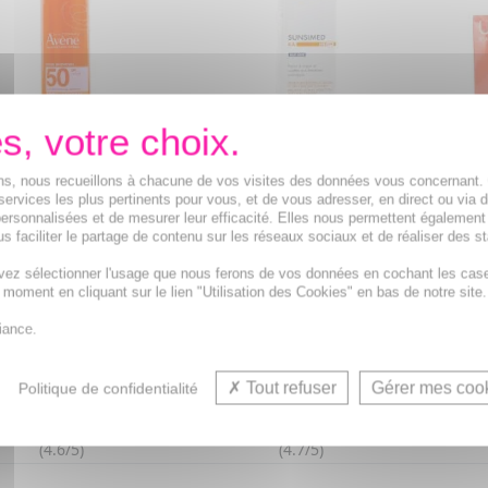
URIAGE 
ions, nous recueillons à chacune de vos visites des données vous concernant
Spray solaire 100%
AVENE SunsiMed - KA
Protect
services les plus pertinents pour vous, et de vous adresser, en direct ou via 
ble SPF50+ flacon de
Protection solaire SPF50+ 80ml
+ Spray
ersonnalisées et de mesurer leur efficacité. Elles nous permettent également
200ml
s faciliter le partage de contenu sur les réseaux sociaux et de réaliser des st
protection apaisante à
Dispositif médical prévenant
Duo com
vez sélectionner l'usage que nous ferons de vos données en cochant les cas
thermale sans aucune
les kératoses actiniques et
visage e
t moment en cliquant sur le lien "Utilisation des Cookies" en bas de notre site.
blanche
cancers cutanés
lumière
14,21€
14,76€
iance.
au lieu de
15,59€
au lieu de
17,21€
Tout refuser
Gérer mes coo
Politique de confidentialité
(4.6/5)
(4.7/5)