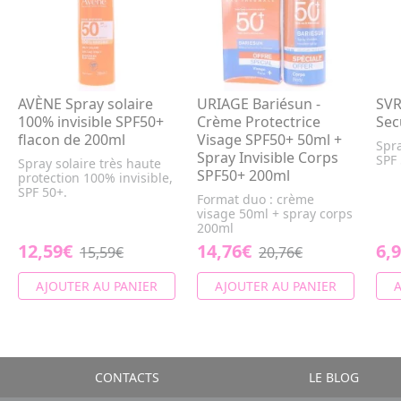
AVÈNE Spray solaire
URIAGE Bariésun -
SVR
100% invisible SPF50+
Crème Protectrice
Sec
flacon de 200ml
Visage SPF50+ 50ml +
Spr
Spray Invisible Corps
SPF
Spray solaire très haute
SPF50+ 200ml
protection 100% invisible,
SPF 50+.
Format duo : crème
visage 50ml + spray corps
200ml
12,59€
14,76€
6,
15,59€
20,76€
AJOUTER AU PANIER
AJOUTER AU PANIER
A
CONTACTS
LE BLOG