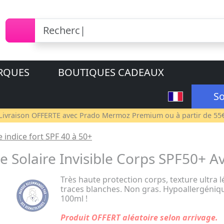
RQUES
BOUTIQUES CADEAUX
So
Livraison OFFERTE avec
Prado Mermoz Premium
ou à partir de 55
e indice fort SPF 40 à 50+
Solaire Invisible Corps SPF50+ A
Très haute protection corps, texture ultra l
traces blanches. Non gras. Hypoallergénique
100ml !
Produit OFFERT aléatoire selon arrivage.