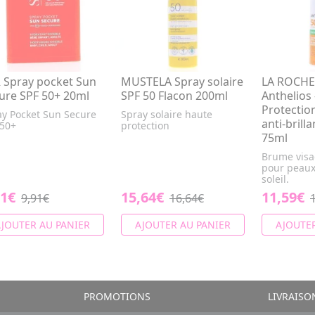
 Spray pocket Sun
MUSTELA Spray solaire
LA ROCHE
ure SPF 50+ 20ml
SPF 50 Flacon 200ml
Anthelios
Protectio
ay Pocket Sun Secure
Spray solaire haute
anti-brill
 50+
protection
75ml
Brume visag
pour peaux
soleil.
91€
15,64€
11,59€
9,91€
16,64€
JOUTER AU PANIER
AJOUTER AU PANIER
AJOUTER
PROMOTIONS
LIVRAISO