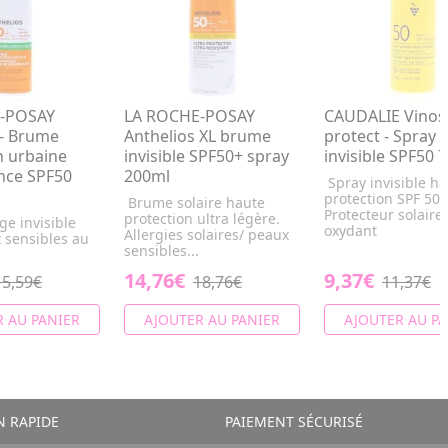
-POSAY
LA ROCHE-POSAY
CAUDALIE Vino
 - Brume
Anthelios XL brume
protect - Spray
n urbaine
invisible SPF50+ spray
invisible SPF50 
ance SPF50
200ml
Spray invisible h
protection SPF 50.
Brume solaire haute
Protecteur solaire 
protection ultra légère.
e invisible
oxydant
Allergies solaires/ peaux
 sensibles au
sensibles...
14,76€
9,37€
15,59€
18,76€
11,37€
 AU PANIER
AJOUTER AU PANIER
AJOUTER AU PA
N RAPIDE
PAIEMENT SÉCURISÉ