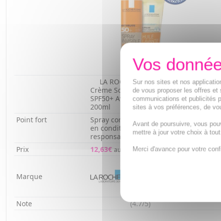
LA ROCHE-POSAY Anthelios
Sur nos sites et nos applicat
AVÈNE 
Crème Solaire Invisible Corps
de vous proposer les offres et 
invisi
SPF50+ Avec Parfum Spray
communications et publicités p
200ml
200ml
sites à vos préférences, de vou
Point fort
Spray corporel invisible testé
Haute 
Avant de poursuivre, vous pou
en conditions marines éco-
l'eau 
mettre à jour votre choix à tou
responsables
trace 
Prix
12,63€
12,59€
Merci d'avance pour votre conf
au lieu de
17,63€
Marque
Note
(4.7/5)