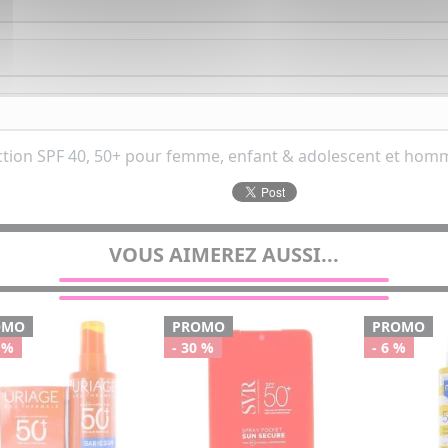
ction SPF 40, 50+ pour femme, enfant & adolescent et homm
VOUS AIMEREZ AUSSI...
OMO
PROMO
PROMO
 %
- 30 %
- 6 %