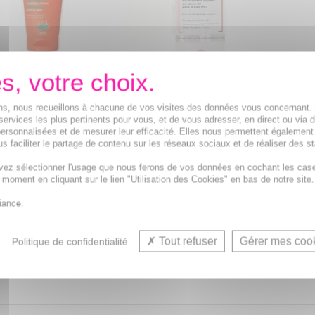
SVR Ak Secure dm protect
n Secure Blur SPF50+
LA ROSE
peaux hypersensibles au soleil
ions, nous recueillons à chacune de vos visites des données vous concernant
50ml
l'huile 
tube 50ml
services les plus pertinents pour vous, et de vous adresser, en direct ou via 
ersonnalisées et de mesurer leur efficacité. Elles nous permettent également
 flouteuse
Dispositif médical prévenant
Applica
s faciliter le partage de contenu sur les réseaux sociaux et de réaliser des st
rfections au fini peau
les kératoses actiniques et
instant
 veloutée
cancers non-mélanomes
bronza
vez sélectionner l'usage que nous ferons de vos données en cochant les cas
t moment en cliquant sur le lien "Utilisation des Cookies" en bas de notre site.
9,55€
10,03€
au lieu de
12,51€
au lieu de
13,55€
iance.
Tout refuser
Gérer mes coo
Politique de confidentialité
(4.8/5)
(4.8/5)