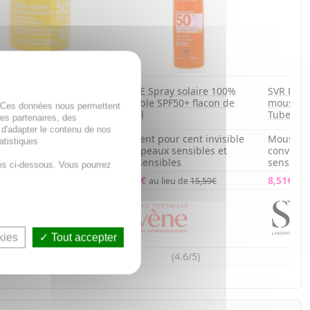
AVÈNE Spray solaire 100%
SVR Blur
E Stick Solaire SPF50 à
invisible SPF50+ flacon de
mousse 
. Ces données nous permettent
d'abricot BIO 18g
200ml
Tube 50
des partenaires, des
 d'adapter le contenu de nos
tion transparente
Fini cent pour cent invisible
Mousse f
atistiques
anée magnifiant le
pour peaux sensibles et
convenan
ge
ultrasensibles
sensible
es ci-dessous. Vous pourrez
12,59€
8,51€
au lieu de
13,03€
au lieu de
15,59€
au 
kies
Tout accepter
(4.8/5)
(4.6/5)