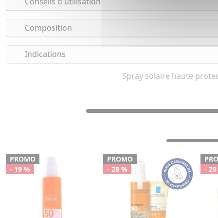
Conseils d'utilisation
Composition
Indications
Spray solaire haute prote
PROMO
PROMO
PR
- 19 %
- 28 %
- 29