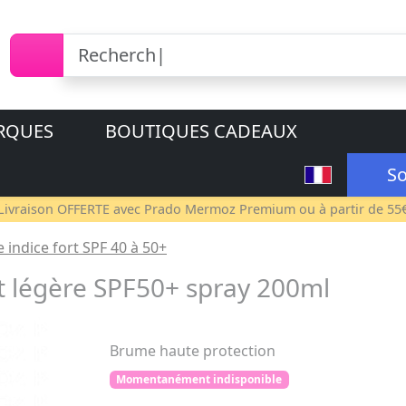
RQUES
BOUTIQUES CADEAUX
So
Livraison OFFERTE avec
Prado Mermoz Premium
ou à partir de 55
e indice fort SPF 40 à 50+
t légère SPF50+ spray 200ml
Brume haute protection
Momentanément indisponible