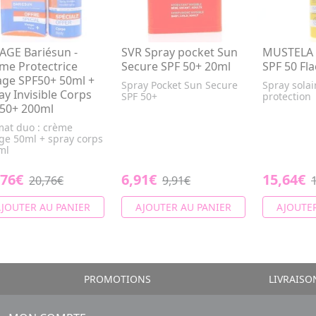
AGE Bariésun -
SVR Spray pocket Sun
MUSTELA S
me Protectrice
Secure SPF 50+ 20ml
SPF 50 Fl
age SPF50+ 50ml +
Spray Pocket Sun Secure
Spray solai
ay Invisible Corps
SPF 50+
protection
50+ 200ml
mat duo : crème
ge 50ml + spray corps
ml
,76€
6,91€
15,64€
20,76€
9,91€
JOUTER AU PANIER
AJOUTER AU PANIER
AJOUTER
PROMOTIONS
LIVRAISO