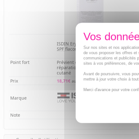
ISDIN Eryfotona AK Fluid 100+
SVR Su
Sur nos sites et nos applicat
SPF flacon 50ml
tube 
de vous proposer les offres et 
communications et publicités p
Point fort
Prévient et favorise la
Mousse
sites à vos préférences, de vou
réparation naturelle de l'ADN
d'impe
cutané
lissée
Avant de poursuivre, vous pou
mettre à jour votre choix à tou
Prix
18,71€
8,51€
au lieu de
19,71€
Merci d'avance pour votre conf
Marque
Note
(4.8/5)