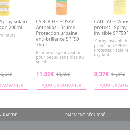
pray solaire
LA ROCHE-POSAY
CAUDALIE Vino
acon 200ml
Anthelios - Brume
protect - Spray
Protection urbaine
invisible SPF50 
re haute
anti-brillance SPF50
Spray invisible h
75ml
protection SPF 50.
Protecteur solaire 
Brume visage invisible
oxydant
pour peaux sensibles au
soleil.
11,59€
9,37€
16,64€
15,59€
11,37€
 AU PANIER
AJOUTER AU PANIER
AJOUTER AU PA
N RAPIDE
PAIEMENT SÉCURISÉ