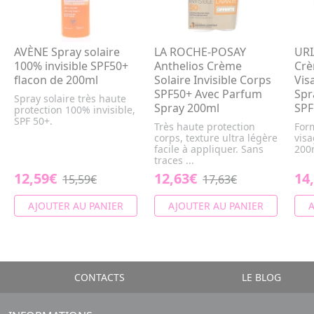
AVÈNE Spray solaire
LA ROCHE-POSAY
URI
100% invisible SPF50+
Anthelios Crème
Crè
flacon de 200ml
Solaire Invisible Corps
Vis
SPF50+ Avec Parfum
Spr
Spray solaire très haute
Spray 200ml
SPF
protection 100% invisible,
SPF 50+.
Très haute protection
For
corps, texture ultra légère
visa
facile à appliquer. Sans
200
traces ...
12,59€
12,63€
14
15,59€
17,63€
AJOUTER AU PANIER
AJOUTER AU PANIER
A
CONTACTS
LE BLOG