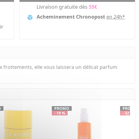
Livraison gratuite dès
55€
Acheminement Chronopost
en 24h*
ir
aux frottements, elle vous laissera un délicat parfum
O
PROMO
PROMO
- 19 %
- 32 %