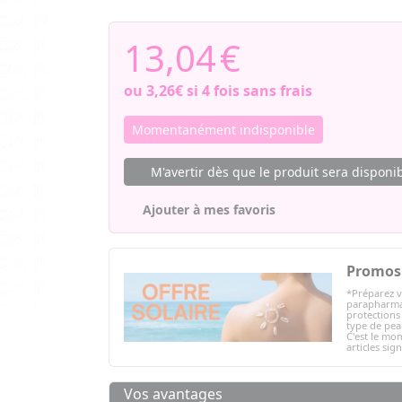
13,04
€
ou
3,26€
si 4 fois sans frais
Momentanément indisponible
M'avertir dès que le produit sera disponi
Ajouter à mes favoris
Promos 
*Préparez v
parapharmac
protections 
type de peau
C'est le mom
articles sig
Vos avantages