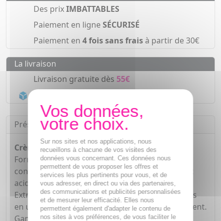
Des prix
IMBATTABLES
Paiement en ligne
SÉCURISÉ
Paiement en
4 fois sans frais
à partir de 30€
La livraison
Livraison gratuite dès
55€
Acheminement Chronopost
en 24h*
Présentation
Sur nos sites et nos applications, nous
Crème pieds Xérial 50 50ml :
recueillons à chacune de vos visites des
Formulée à partir de la Technologie Urée Pure
données vous concernant. Ces données nous
permettent de vous proposer les offres et
concentrée à 50 %, associée à la Protéase et aux
services les plus pertinents pour vous, et de
acides aminés, la crème podologique Xérial 50
vous adresser, en direct ou via des partenaires,
des communications et publicités personnalisées
Extrême lutte contre les callosités et les durillons
et de mesurer leur efficacité. Elles nous
en une période de traitement de 7 jours seulement.
permettent également d'adapter le contenu de
nos sites à vos préférences, de vous faciliter le
Gamme dermoactive, réduit les callosités et les