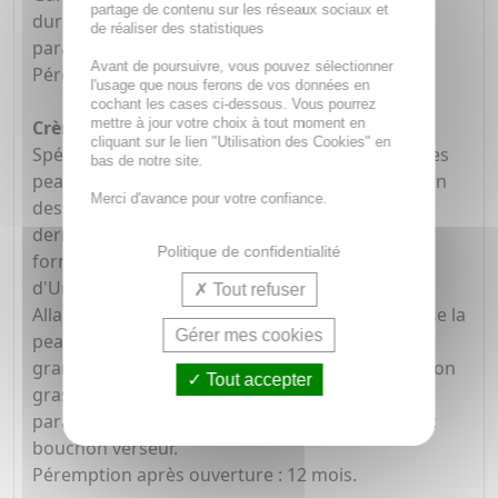
partage de contenu sur les réseaux sociaux et
durillons rebelles en 7 jours. Sans parfum, sans
de réaliser des statistiques
paraben. Conditionnement : tube plastique.
Avant de poursuivre, vous pouvez sélectionner
Péremption après ouverture : 12 mois.
l'usage que nous ferons de vos données en
cochant les cases ci-dessous. Vous pourrez
mettre à jour votre choix à tout moment en
Crème pieds Xérial 30 50ml :
cliquant sur le lien "Utilisation des Cookies" en
Spécialement conçue pour hydrater et nourrir les
bas de notre site.
peaux sèches et squameuses ou représentant un
Merci d'avance pour votre confiance.
dessèchement suite à un traitement
dermatologique, Xérial 30 Crème Corps est
Politique de confidentialité
formulée à base d'une concentration de 30 %
d'Urée Pure. Enrichie en beurre de karité et en
Tout refuser
Allantoïne, cette crème protège, nourrit et apaise la
Gérer mes cookies
peau. Gamme dermoactive, réduit l'aspect
granuleux, lisse la peau, hydrate 24 H. Texture non
Tout accepter
grasse, pénètre rapidement. Sans parfum, sans
paraben. Conditionnement : tube plastique avec
bouchon verseur.
Péremption après ouverture : 12 mois.