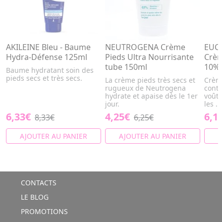
AKILEINE Bleu - Baume
NEUTROGENA Crème
EUCE
Hydra-Défense 125ml
Pieds Ultra Nourrisante
Crèm
tube 150ml
10% 
Baume hydratant soin des
pieds secs et très secs.
La crème pieds très secs et
Crème
rugueux de Neutrogena
contr
hydrate et apaise dès le 1er
voûte
jour.
les ...
6,33€
4,25€
6,1
8,33€
6,25€
AJOUTER AU PANIER
AJOUTER AU PANIER
A
CONTACTS
LE BLOG
PROMOTIONS