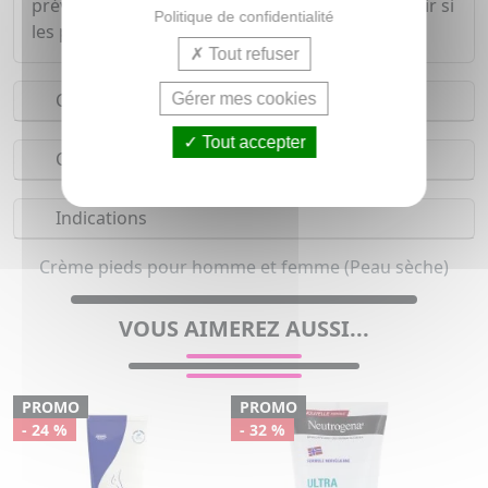
prévenant les fendillements qui peuvent survenir si
Politique de confidentialité
les pieds sont mal nourris.
Tout refuser
Conseils d'utilisation
Gérer mes cookies
Tout accepter
Composition
Indications
Crème pieds pour homme et femme (Peau sèche)
VOUS AIMEREZ AUSSI...
PROMO
PROMO
- 24 %
- 32 %