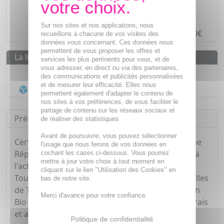
Des prix
IMBATTABLES
Paiement en ligne
SÉCURISÉ
Sur nos sites et nos applications, nous
Paiement en
4 fois sans frais
à partir de 30€
recueillons à chacune de vos visites des
données vous concernant. Ces données nous
permettent de vous proposer les offres et
La livraison
services les plus pertinents pour vous, et de
vous adresser, en direct ou via des partenaires,
Livraison gratuite dès
55€
des communications et publicités personnalisées
et de mesurer leur efficacité. Elles nous
Acheminement Chronopost
en 24h*
permettent également d'adapter le contenu de
nos sites à vos préférences, de vous faciliter le
partage de contenu sur les réseaux sociaux et
Présentation
de réaliser des statistiques
Avant de poursuivre, vous pouvez sélectionner
Certifiée Bio & 100 % d'origine naturelle, la Crème
l'usage que nous ferons de vos données en
Réparatrice nourrit et adoucit l'épiderme grâce à
cochant les cases ci-dessous. Vous pourrez
mettre à jour votre choix à tout moment en
l'action des huiles vierges de Colza Bio, de
cliquant sur le lien "Utilisation des Cookies" en
Tournesol Bio et d'Argan Bio. Les huiles essentielles
bas de notre site.
de Tea Tree Bio, de Menthe poivrée Bio, de Citron
Merci d'avance pour votre confiance.
Bio et de Palmarosa Bio, apportent un parfum frais
et agréable.
Politique de confidentialité