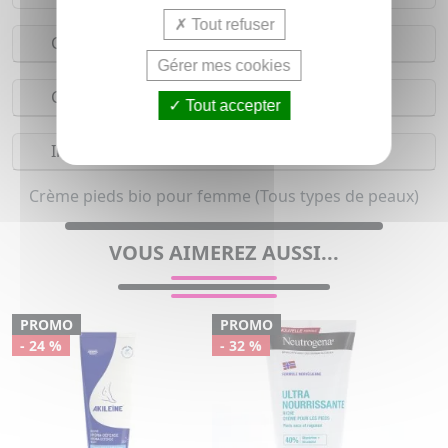
Tout refuser
Conseils d'utilisation
Gérer mes cookies
Composition
Tout accepter
Indications
Crème pieds bio pour femme (Tous types de peaux)
VOUS AIMEREZ AUSSI...
PROMO
PROMO
- 24 %
- 32 %