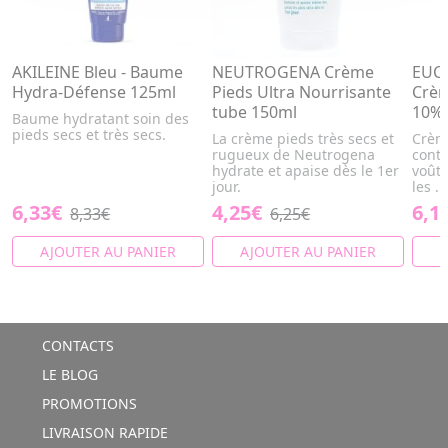
AKILEINE Bleu - Baume
NEUTROGENA Crème
EUCE
Hydra-Défense 125ml
Pieds Ultra Nourrisante
Crèm
tube 150ml
10% 
Baume hydratant soin des
pieds secs et très secs.
La crème pieds très secs et
Crème
rugueux de Neutrogena
contr
hydrate et apaise dès le 1er
voûte
jour.
les ...
6,33€
4,25€
6,1
8,33€
6,25€
AJOUTER AU PANIER
AJOUTER AU PANIER
A
CONTACTS
LE BLOG
PROMOTIONS
LIVRAISON RAPIDE