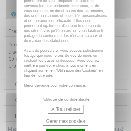
permettent de vous proposer les offres et
Livraison gratuite dès
55€
services les plus pertinents pour vous, et de
vous adresser, en direct ou via des partenaires,
Acheminement Chronopost
en 24h*
des communications et publicités personnalisées
et de mesurer leur efficacité. Elles nous
permettent également d'adapter le contenu de
Présentation
nos sites à vos préférences, de vous faciliter le
partage de contenu sur les réseaux sociaux et
de réaliser des statistiques
Formulé à base d'acide hyaluronique, huile
Avant de poursuivre, vous pouvez sélectionner
d'avocat, et beurre d'amande douce, le Masque
l'usage que nous ferons de vos données en
Confort Anti-Age hydrate et lisse la peau en
cochant les cases ci-dessous. Vous pourrez
profondeur, tout en la repulpant et l'illuminant.
mettre à jour votre choix à tout moment en
cliquant sur le lien "Utilisation des Cookies" en
bas de notre site.
Conseils d'utilisation
Merci d'avance pour votre confiance.
Politique de confidentialité
Composition
Tout refuser
Indications
Gérer mes cookies
Masque anti-âge pour femme (Tous types de peaux)