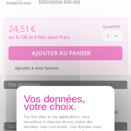
Embryolisse
Anti-âge
24,51
€
Quantité :
ou
6,13€
si 4 fois sans frais
AJOUTER AU PANIER
Ajouter à mes favoris
Vos avantages
Des prix
IMBATTABLES
Paiement en ligne
SÉCURISÉ
Paiement en
4 fois sans frais
à partir de 30€
Sur nos sites et nos applications, nous
recueillons à chacune de vos visites des
La livraison
données vous concernant. Ces données nous