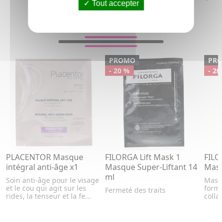
Tout accepter
VOUS AIMEREZ AUSSI...
PROMO
PR
- 20 %
- 20
PLACENTOR Masque
FILORGA Lift Mask 1
FILO
intégral anti-âge x1
Masque Super-Liftant 14
Mas
ml
Soin anti-âge pour le visage
Masqu
et le cou qui agit sur les
form
Fermeté des traits
rides, la tenseur et la fe...
coll