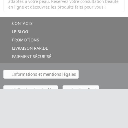
adaptés à votre peau. Réservez votre consultation beauté
en ligne et découvrez les produits faits pour vous !
CONTACTS
LE BLOG
PROMOTIONS
LIVRAISON RAPIDE
PAIEMENT SÉCURISÉ
Informations et mentions légales
Utilisation des Cookies
Service client
Google Avis clients
Note moyenne :
4,8 / 5
(basée sur plus de 8000 avis clients
Google)