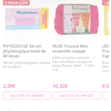
3 POUR 5,97€
- 24
PHYSIODOSE Sérum
NUXE Trousse Mes
LIER
physiologique boite de
essentiels voyage
Prep
40 doses
Caps
Cette trousse contient: - 1
Eau micellaire visage et
Sérum physiologique nasale
Bourr
yeux Flacon 50ml. - 1 Gel-
et oculaire
Olivi
crè...
Curc
2,39€
10,32€
9,5
AJOUTER AU PANIER
AJOUTER AU PANIER
A