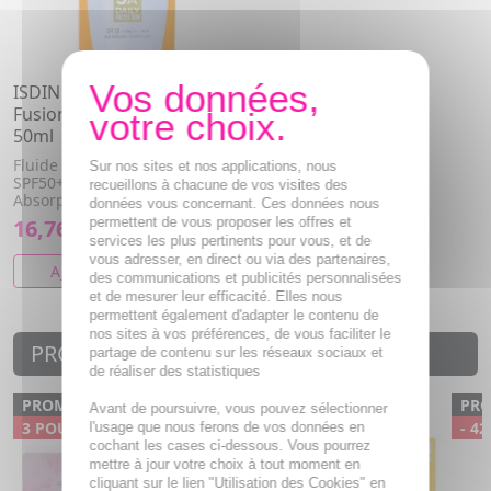
ISDIN Fotoprotector
Fusion water SPF50+ Tube
50ml
Fluide solaire protecteur
Sur nos sites et nos applications, nous
SPF50+. Tout types de peaux.
recueillons à chacune de vos visites des
Absorption rapide. Ne pique...
données vous concernant. Ces données nous
permettent de vous proposer les offres et
16,76€
20,76€
services les plus pertinents pour vous, et de
vous adresser, en direct ou via des partenaires,
AJOUTER AU PANIER
des communications et publicités personnalisées
et de mesurer leur efficacité. Elles nous
permettent également d'adapter le contenu de
nos sites à vos préférences, de vous faciliter le
PROMOTIONS PARAPHARMACIE
partage de contenu sur les réseaux sociaux et
de réaliser des statistiques
PROMO
PROMO
PR
Avant de poursuivre, vous pouvez sélectionner
3 POUR 5,97€
- 24 %
- 42
l'usage que nous ferons de vos données en
cochant les cases ci-dessous. Vous pourrez
mettre à jour votre choix à tout moment en
cliquant sur le lien "Utilisation des Cookies" en