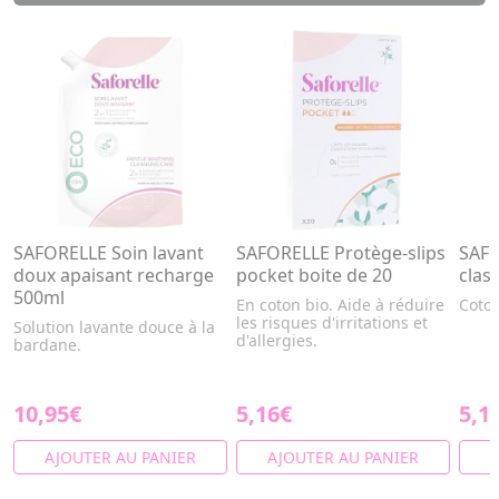
SAFORELLE Soin lavant
SAFORELLE Protège-slips
SAFO
doux apaisant recharge
pocket boite de 20
clas
500ml
En coton bio. Aide à réduire
Coto
les risques d'irritations et
Solution lavante douce à la
d'allergies.
bardane.
10,95€
5,16€
5,1
AJOUTER AU PANIER
AJOUTER AU PANIER
A