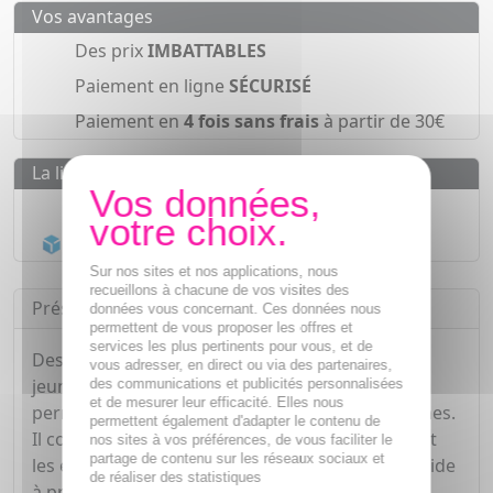
Vos avantages
Des prix
IMBATTABLES
Paiement en ligne
SÉCURISÉ
Paiement en
4 fois sans frais
à partir de 30€
La livraison
Livraison gratuite dès
55€
Acheminement Chronopost
en 24h*
Sur nos sites et nos applications, nous
recueillons à chacune de vos visites des
Présentation
données vous concernant. Ces données nous
permettent de vous proposer les offres et
services les plus pertinents pour vous, et de
Destiné aussi bien aux femmes adultes qu'aux
vous adresser, en direct ou via des partenaires,
jeunes filles, le soin lavant intime actif Zelesse
des communications et publicités personnalisées
et de mesurer leur efficacité. Elles nous
permet de nettoyer en douceur les parties intimes.
permettent également d'adapter le contenu de
Il contribue également à apaiser les irritations et
nos sites à vos préférences, de vous faciliter le
partage de contenu sur les réseaux sociaux et
les éventuelles sensations d'inconfort. Enfin, il aide
de réaliser des statistiques
à préserver l'équilibre de la flore intime.