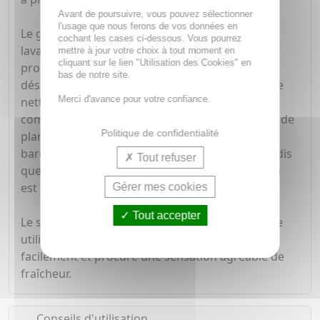
Avant de poursuivre, vous pouvez sélectionner
l'usage que nous ferons de vos données en
Le gel lavant intime Zelesse dispose d'une base
cochant les cases ci-dessous. Vous pourrez
lavante douce et d'un pH légèrement alcalin,
mettre à jour votre choix à tout moment en
cliquant sur le lien "Utilisation des Cookies" en
proche de celui de la peau. Ainsi, il limite les
bas de notre site.
déséquilibres du microbiote intime induits par le
Merci d'avance pour votre confiance.
nettoyage. Par ailleurs, on retrouve dans la
composition de ce gel lavant intime des extraits de
Politique de confidentialité
plantes : bardane, camomille et aloe vera. La
bardane apporte ses propriétés purifiantes tandis
Tout refuser
que la camomille est apaisante. Enfin, l'aloe vera
est réputé pour son fort pouvoir hydratant.
Gérer mes cookies
Tout accepter
Le soin lavant intime Zelesse peut tout à fait être
utilisé au quotidien. Sa mousse fine se rince
facilement et procure une sensation agréable de
fraîcheur.
Conseils d'utilisation