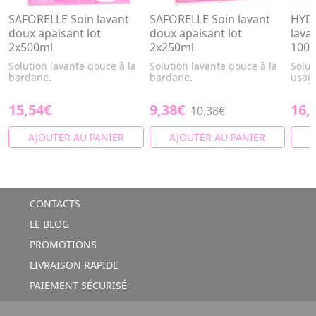
SAFORELLE Soin lavant
SAFORELLE Soin lavant
HYDR
doux apaisant lot
doux apaisant lot
lava
2x500ml
2x250ml
100m
Solution lavante douce à la
Solution lavante douce à la
Solut
bardane.
bardane.
usag
15,54€
9,38€
16,
10,38€
AJOUTER AU PANIER
AJOUTER AU PANIER
A
CONTACTS
LE BLOG
PROMOTIONS
LIVRAISON RAPIDE
PAIEMENT SÉCURISÉ