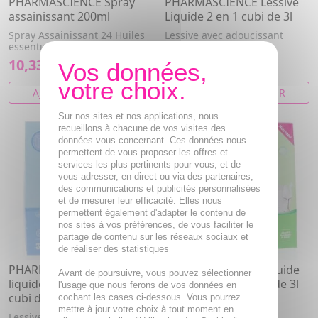
PHARMASCIENCE Spray
PHARMASCIENCE Lessive
assainissant 200ml
Liquide 2 en 1 cubi de 3l
Spray Assainissant 24 Huiles
Lessive avec adoucissant
essentielles bio
végétal Fleurs à savon
10,33€
9,28€
AJOUTER AU PANIER
AJOUTER AU PANIER
Sur nos sites et nos applications, nous
recueillons à chacune de vos visites des
données vous concernant. Ces données nous
permettent de vous proposer les offres et
services les plus pertinents pour vous, et de
vous adresser, en direct ou via des partenaires,
des communications et publicités personnalisées
et de mesurer leur efficacité. Elles nous
permettent également d'adapter le contenu de
nos sites à vos préférences, de vous faciliter le
partage de contenu sur les réseaux sociaux et
de réaliser des statistiques
PHARMASCIENCE Lessive
PHARMASCIENCE Liquide
Avant de poursuivre, vous pouvez sélectionner
liquide hypoallergénique
vaisselle mains cubi de 3l
l'usage que nous ferons de vos données en
cubi de 3l
cochant les cases ci-dessous. Vous pourrez
Liquide vaisselle à fort
mettre à jour votre choix à tout moment en
pouvoir dégraissant
Lessive pour les peaux