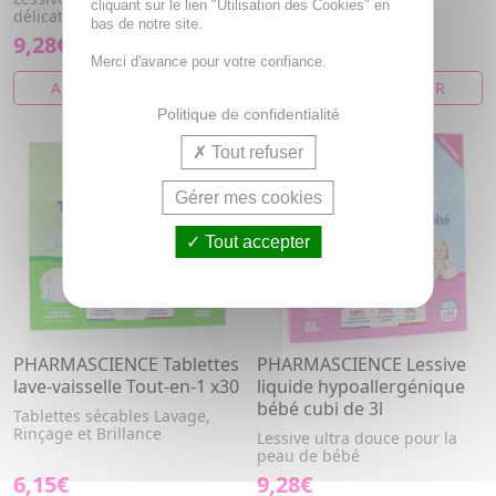
cliquant sur le lien "Utilisation des Cookies" en
délicates et réactives
bas de notre site.
9,28€
9,28€
Merci d'avance pour votre confiance.
AJOUTER AU PANIER
AJOUTER AU PANIER
Politique de confidentialité
Tout refuser
Gérer mes cookies
Tout accepter
PHARMASCIENCE Tablettes
PHARMASCIENCE Lessive
lave-vaisselle Tout-en-1 x30
liquide hypoallergénique
bébé cubi de 3l
Tablettes sécables Lavage,
Rinçage et Brillance
Lessive ultra douce pour la
peau de bébé
6,15€
9,28€