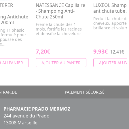
TERER
NATESSANCE Capillaire
LUXEOL Shampo
-
- Shampoing Anti-
antichute tube 
ng Antichute
Chute 250ml
Réduit la chute de
 200ml
cheveux, apporte
Freine la chute dès 1
brillance et volum
mois, fortifie les racines
ng Triphasic
et densifie la chevelure
n formulé pour
 pousse des
...
7,20€
9,93€
12,41€
 AU PANIER
AJOUTER AU PANIER
AJOUTER AU PA
N RAPIDE
PAIEMENT SÉCURISÉ
PHARMACIE PRADO MERMOZ
244 avenue du Prado
13008 Marseille