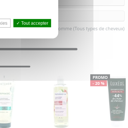
kies
Tout accepter
nti-chute pour femme et homme (Tous types de cheveux)
PROMO
- 20 %