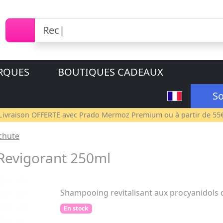
RQUES
BOUTIQUES CADEAUX
So
Livraison OFFERTE avec
Prado Mermoz Premium
ou à partir de 55
chute
evigorant 250ml
Shampooing revitalisant aux procyanidols d
En stock