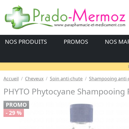
NOS PRODUITS
PROMOS
NOS MA
Accueil
Cheveux
Soin anti-chute
Shampooing anti-
PHYTO Phytocyane Shampooing R
PROMO
- 29 %