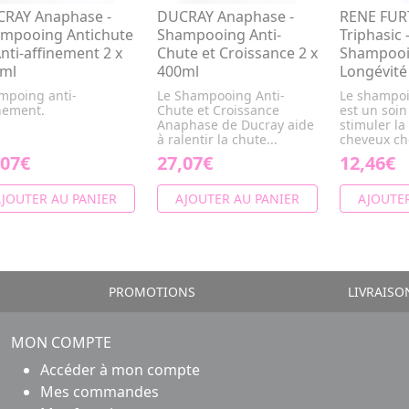
RAY Anaphase -
DUCRAY Anaphase -
RENE FUR
mpooing Antichute
Shampooing Anti-
Triphasic 
Anti-affinement 2 x
Chute et Croissance 2 x
Shampooi
ml
400ml
Longévité
mpoing anti-
Le Shampooing Anti-
Le shampoi
nement.
Chute et Croissance
est un soi
Anaphase de Ducray aide
stimuler la
à ralentir la chute...
cheveux che
,07€
27,07€
12,46€
JOUTER AU PANIER
AJOUTER AU PANIER
AJOUTER
PROMOTIONS
LIVRAISO
MON COMPTE
Accéder à mon compte
Mes commandes