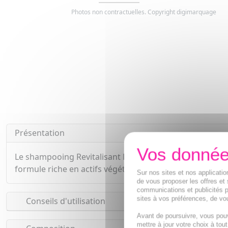
Photos non contractuelles. Copyright digimarquage
Présentation
Le shampooing Revitalisant Phytocyane est conçu pour fr
formule riche en actifs végétaux dynamisants. Favorise l
Sur nos sites et nos applicat
de vous proposer les offres et 
communications et publicités p
sites à vos préférences, de vou
Conseils d'utilisation
Avant de poursuivre, vous pou
mettre à jour votre choix à tou