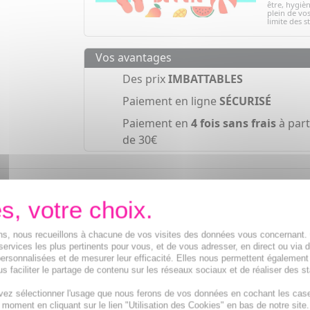
être, hygièn
plein de vos
limite des s
Vos avantages
Des prix
IMBATTABLES
Paiement en ligne
SÉCURISÉ
Paiement en
4 fois sans frais
à part
de 30€
einer la chute des cheveux féminines. Il agit en redonnant 
'irrigation du cuir chevelu et dynamise la croissance capill
ions, nous recueillons à chacune de vos visites des données vous concernant
services les plus pertinents pour vous, et de vous adresser, en direct ou via 
ersonnalisées et de mesurer leur efficacité. Elles nous permettent également
s faciliter le partage de contenu sur les réseaux sociaux et de réaliser des st
vez sélectionner l'usage que nous ferons de vos données en cochant les cas
t moment en cliquant sur le lien "Utilisation des Cookies" en bas de notre site.