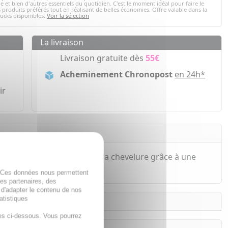
e et bien d'autres essentiels du quotidien. C'est le moment idéal pour faire le
 produits préférés tout en réalisant de belles économies. Offre valable dans la
tocks disponibles.
Voir la sélection
La livraison
Livraison gratuite dès
55€
Acheminement Chronopost
en 24h*
ir
la vitalité à l'ensemble de la chevelure grâce à une
aire. Base lavante douce.
. Ces données nous permettent
des partenaires, des
 d'adapter le contenu de nos
atistiques
es ci-dessous. Vous pourrez