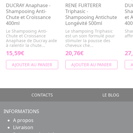
DUCRAY Anaphase -
RENE FURTERER
DUC
Shampooing Anti-
Triphasic -
Sha
Chute et Croissance
Shampooing Antichute
et 
400ml
Longévité 500ml
400
Le Shampooing Anti-
Le shampoing Triphasic
Sha
Chute et Croissance
est un soin formulé pour
affi
Anaphase de Ducray aide
stimuler la pousse des
à ralentir la chute...
cheveux che...
15,59€
20,76€
27
AJOUTER AU PANIER
AJOUTER AU PANIER
A
CONTACTS
LE BLOG
INFORMATIONS
A propos
Livraison