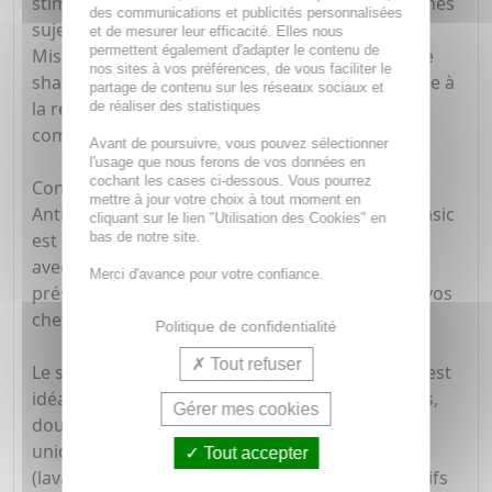
stimuler la pousse des cheveux chez les personnes
des communications et publicités personnalisées
sujettes à la chute capillaire.
et de mesurer leur efficacité. Elles nous
permettent également d'adapter le contenu de
Mis au point par l'institut René Furterer Paris, ce
nos sites à vos préférences, de vous faciliter le
shampoing stimulant s'adresse à toute personne à
partage de contenu sur les réseaux sociaux et
la recherche d'un shampooing efficace en
de réaliser des statistiques
complément de leur traitement anti-chute.
Avant de poursuivre, vous pouvez sélectionner
l'usage que nous ferons de vos données en
cochant les cases ci-dessous. Vous pourrez
Conçu sans silicone et s'inscrivant dans le Rituel
mettre à jour votre choix à tout moment en
Antichute de René Furterer, le shampoing Triphasic
cliquant sur le lien "Utilisation des Cookies" en
bas de notre site.
est un shampooing unique formulé notamment
avec des huiles essentielles, et conçu pour
Merci d'avance pour votre confiance.
préserver votre capital capillaire en renforçant vos
cheveux.
Politique de confidentialité
Tout refuser
Le shampooing stimulant Triphasic de Furterer est
idéal pour retrouver des cheveux plus résistants,
Gérer mes cookies
doux et faciles à démêler grâce à sa formule
unique aux biosphères d'huiles essentielles
Tout accepter
(lavande, romarin et orange), combinées à 2 actifs