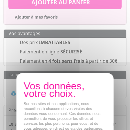
AJOUTER AU PANIER
Ajouter à mes favoris
Vos avantages
Des prix
IMBATTABLES
Paiement en ligne
SÉCURISÉ
Paiement en
4 fois sans frais
à partir de 30€
La livraison
Livraison gratuite dès
55€
Acheminement Chronopost
en 24h*
Sur nos sites et nos applications, nous
recueillons à chacune de vos visites des
Présentation
données vous concernant. Ces données nous
permettent de vous proposer les offres et
Le shampoing Triphasic est un soin formulé pour
services les plus pertinents pour vous, et de
vous adresser, en direct ou via des partenaires,