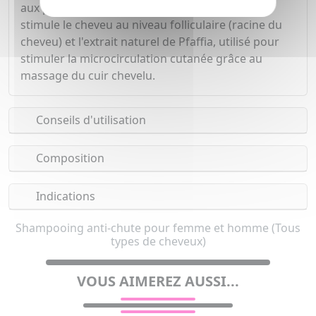
aux propriétés anti-chute reconnues : l'ATP qui
stimule le cheveu au niveau folliculaire (racine du
cheveu) et l'extrait naturel de Pfaffia, utilisé pour
stimuler la microcirculation cutanée grâce au
massage du cuir chevelu.
Conseils d'utilisation
Composition
Indications
Shampooing anti-chute pour femme et homme (Tous
types de cheveux)
VOUS AIMEREZ AUSSI...