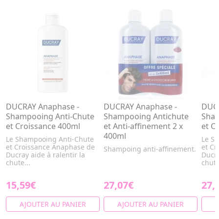
DUCRAY Anaphase -
DUCRAY Anaphase -
DUCR
Shampooing Anti-Chute
Shampooing Antichute
Sham
et Croissance 400ml
et Anti-affinement 2 x
et C
400ml
Le Shampooing Anti-Chute
Le S
et Croissance Anaphase de
et C
Shampoing anti-affinement.
Ducray aide à ralentir la
Ducra
chute...
chute
15,59€
27,07€
27,
AJOUTER AU PANIER
AJOUTER AU PANIER
A