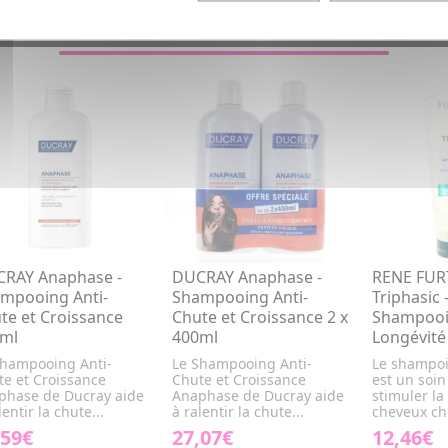
VOUS AIMEREZ AUSSI...
RAY Anaphase -
DUCRAY Anaphase -
RENE FUR
mpooing Anti-
Shampooing Anti-
Triphasic 
te et Croissance
Chute et Croissance 2 x
Shampooi
ml
400ml
Longévité
Shampooing Anti-
Le Shampooing Anti-
Le shampoi
te et Croissance
Chute et Croissance
est un soi
phase de Ducray aide
Anaphase de Ducray aide
stimuler la
lentir la chute...
à ralentir la chute...
cheveux che
,59€
27,07€
12,46€