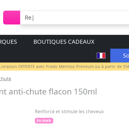
RQUES
BOUTIQUES CADEAUX
So
Livraison OFFERTE avec
Prado Mermoz Premium
ou à partir de 55
chute
 anti-chute flacon 150ml
Renforce et stimule les cheveux
En stock