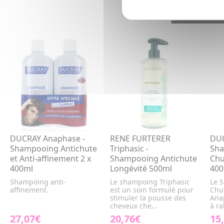
DUCRAY Anaphase -
RENE FURTERER
DUC
Shampooing Antichute
Triphasic -
Sha
et Anti-affinement 2 x
Shampooing Antichute
Chu
400ml
Longévité 500ml
400
Shampoing anti-
Le shampoing Triphasic
Le 
affinement.
est un soin formulé pour
Chu
stimuler la pousse des
Ana
cheveux che...
à ra
27,07€
20,76€
15