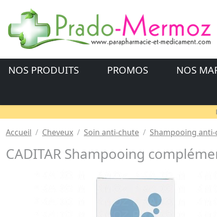
NOS PRODUITS
PROMOS
NOS MA
Accueil
Cheveux
Soin anti-chute
Shampooing anti-
CADITAR Shampooing complément