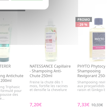
PROMO
- 29 %
TERER
NATESSANCE Capillaire
PHYTO Phytocy
-
- Shampoing Anti-
Shampooing
ng Antichute
Chute 250ml
Revigorant 250
 200ml
Freine la chute dès 1
Shampooing revita
mois, fortifie les racines
aux procyanidols 
ng Triphasic
et densifie la chevelure
raisin et Ginkgo bi
n formulé pour
 pousse des
...
7,20€
7,33€
10,33€