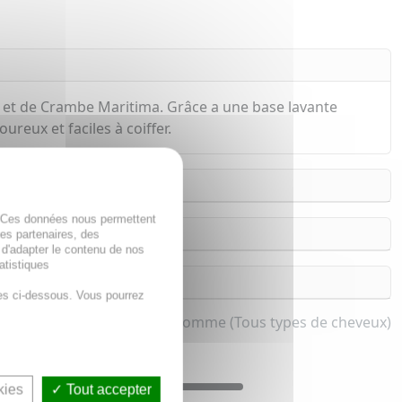
um et de Crambe Maritima. Grâce a une base lavante
eux et faciles à coiffer.
. Ces données nous permettent
des partenaires, des
 d'adapter le contenu de nos
atistiques
es ci-dessous. Vous pourrez
nti-chute pour femme et homme (Tous types de cheveux)
kies
Tout accepter