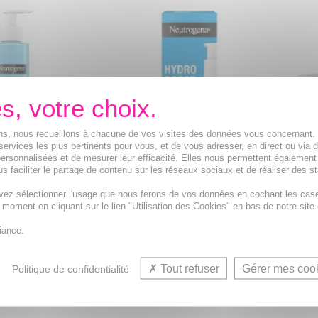
ions, nous recueillons à chacune de vos visites des données vous concernant
services les plus pertinents pour vous, et de vous adresser, en direct ou via 
ersonnalisées et de mesurer leur efficacité. Elles nous permettent également
s faciliter le partage de contenu sur les réseaux sociaux et de réaliser des st
A Hydro Boost
NEUTROGENA Hydro Boost
NEUT
dratant 200ml
Sérum Ultra Hydrate 30ml
Aqua
vez sélectionner l'usage que nous ferons de vos données en cochant les cas
t moment en cliquant sur le lien "Utilisation des Cookies" en bas de notre site.
hydratant à l'acide
Sérum hydratant à l'acide
Gel d'
.
hyaluronique. Sans parfum.
hyalu
iance.
15,54€
11,3
Tout refuser
Gérer mes coo
Politique de confidentialité
R AU PANIER
AJOUTER AU PANIER