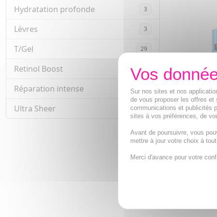
Hydratation profonde
3
Lèvres
3
T/Gel
29
Retinol Boost
7
Réparation intense
2
Sur nos sites et nos applicat
de vous proposer les offres et 
Ultra Sheer
communications et publicités p
6
sites à vos préférences, de vou
NEUTROGEN
Aqua-Gel Hy
Avant de poursuivre, vous pou
mettre à jour votre choix à tou
Gel nettoyant 
hyaluronique
Merci d'avance pour votre conf
6,15€
AJOUTE