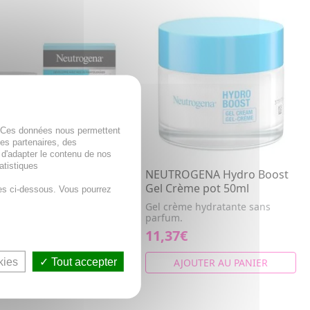
. Ces données nous permettent
des partenaires, des
 d'adapter le contenu de nos
atistiques
ROGENA Hydro Boost
NEUTROGENA Hydro Boost
-Gel pot 50ml
Gel Crème pot 50ml
es ci-dessous. Vous pourrez
eau hydratant à l'acide
Gel crème hydratante sans
ronique.
parfum.
7€
11,37€
kies
Tout accepter
AJOUTER AU PANIER
AJOUTER AU PANIER