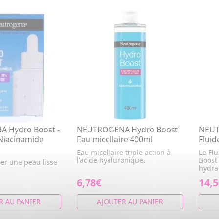
 Hydro Boost -
NEUTROGENA Hydro Boost
NEUT
Niacinamide
Eau micellaire 400ml
Fluid
Eau micellaire triple action à
Le Fl
l'acide hyaluronique.
Boost
ver une peau lisse
hydrat
6,78€
14,5
R AU PANIER
AJOUTER AU PANIER