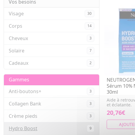
Vos besoins
Visage
30
Corps
14
Cheveux
3
Solaire
7
Cadeaux
2
Gammes
NEUTROGENA
Sérum 10% 
Anti-boutons+
3
30ml
Aide à retrou
Collagen Bank
3
et éclatante.
20,76€
Crème pieds
3
AJOUTE
Hydro Boost
9