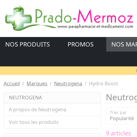
NOS PRODUITS
PROMOS
NOS MA
Accueil
Marques
Neutrogena
Hydro Boost
Neutro
NEUTROGENA
A propos de Neutrogena
Trier par
Voir tous les produits
9 articles