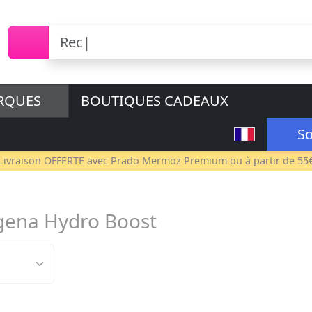
RQUES
BOUTIQUES CADEAUX
So
Livraison OFFERTE avec
Prado Mermoz Premium
ou à partir de 55
gena Hydro Boost