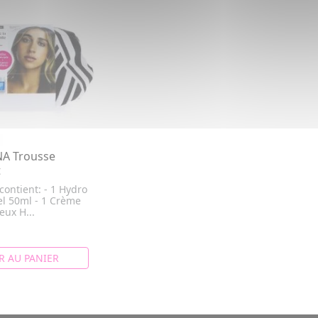
A Trousse
t
contient: - 1 Hydro
l 50ml - 1 Crème
eux H...
R AU PANIER