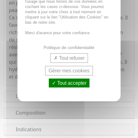
l'usage que nous ferons de vos données en
en profondeur les impuretés sans agresser la
cochant les cases ci-dessous. Vous pourrez
peau.
mettre à jour votre choix à tout moment en
Ce soin 3 en 1 agit sur 3 niveaux en un seul geste. Il
cliquant sur le lien "Utilisation des Cookies" en
bas de notre site.
favorise l'élimination des points noirs par sa
richesse en kératozine A qui diminue la sécrétion
Merci d'avance pour votre confiance.
de sébum en arrêtant l'apparition de marques
résiduelles. Il limite la prolifération bactérienne
Politique de confidentialité
avec le complexe phytosphingosine- vitamine PP
Tout refuser
qui permet aussi d'apaiser les zones inflammées. Il
hydrate la peau grâce à la présence de céramides
Gérer mes cookies
et de glycérine.
Tout accepter
Conseils d'utilisation
Composition
Indications