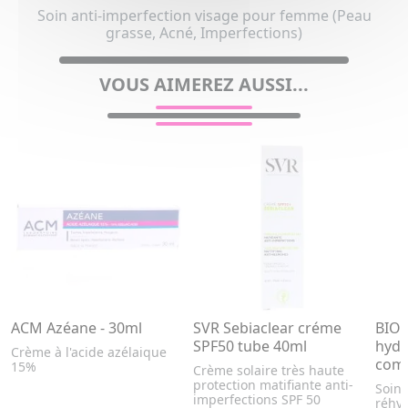
Soin anti-imperfection visage pour femme (Peau
grasse, Acné, Imperfections)
VOUS AIMEREZ AUSSI...
ACM Azéane - 30ml
SVR Sebiaclear créme
BIO
SPF50 tube 40ml
hydr
Crème à l'acide azélaique
comp
15%
Crème solaire très haute
protection matifiante anti-
Soin 
imperfections SPF 50
réhyd