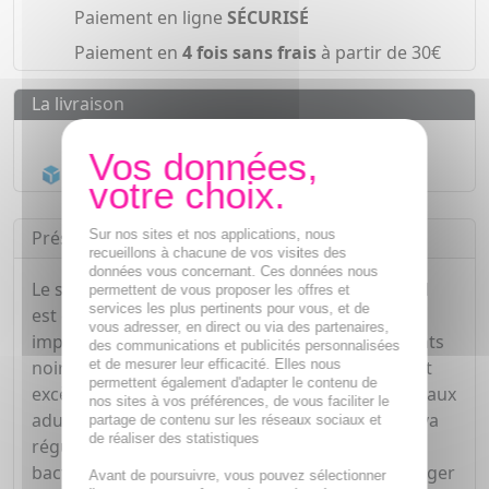
Paiement en ligne
SÉCURISÉ
Paiement en
4 fois sans frais
à partir de 30€
La livraison
Livraison gratuite dès
55€
Acheminement Chronopost
en 24h*
Sur nos sites et nos applications, nous
Présentation
recueillons à chacune de vos visites des
données vous concernant. Ces données nous
Le soin anti-imperfections intensif Actipur 3 en 1
permettent de vous proposer les offres et
services les plus pertinents pour vous, et de
est conçu pour les peaux présentant des
vous adresser, en direct ou via des partenaires,
imperfections modérées à sévères, de type points
des communications et publicités personnalisées
et de mesurer leur efficacité. Elles nous
noirs, boutons disgracieux, zones inflammées et
permettent également d'adapter le contenu de
excès de sébum. Il s'adresse aux adolescents et aux
nos sites à vos préférences, de vous faciliter le
adultes à la peau à tendance acnéique. Ce soin va
partage de contenu sur les réseaux sociaux et
de réaliser des statistiques
réguler le flux sébacé, limiter la prolifération
bactérienne et matifier votre visage. Elle va déloger
Avant de poursuivre, vous pouvez sélectionner