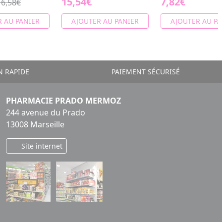
15,54€
7,82€
16,58€
 AU PANIER
AJOUTER AU PANIER
AJOUTER AU PA
N RAPIDE
PAIEMENT SÉCURISÉ
PHARMACIE PRADO MERMOZ
244 avenue du Prado
13008 Marseille
Site internet