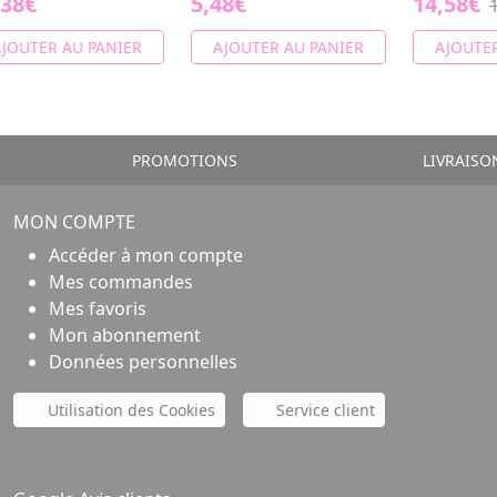
,38€
5,48€
14,58€
JOUTER AU PANIER
AJOUTER AU PANIER
AJOUTER
PROMOTIONS
LIVRAISO
MON COMPTE
Accéder à mon compte
Mes commandes
Mes favoris
Mon abonnement
Données personnelles
Utilisation des Cookies
Service client