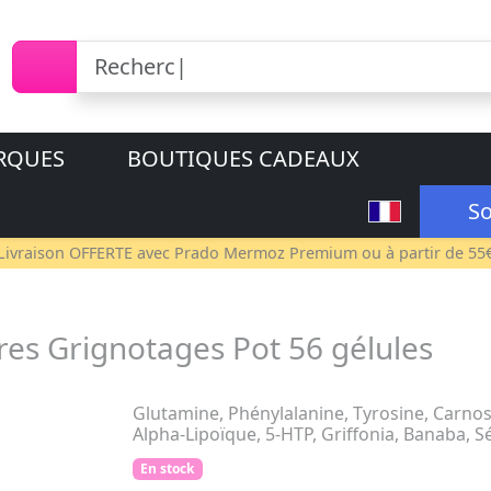
RQUES
BOUTIQUES CADEAUX
So
Livraison OFFERTE avec
Prado Mermoz Premium
ou à partir de 55
es Grignotages Pot 56 gélules
Glutamine, Phénylalanine, Tyrosine, Carno
Alpha-Lipoïque, 5-HTP, Griffonia, Banaba, 
En stock