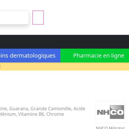
ins dermatologiques
Pharmacie en ligne
€
sine, Guarana, Grande Camomille, Acide
Sélénium, Vitamine B6, Chrome
NHCO
Minceur