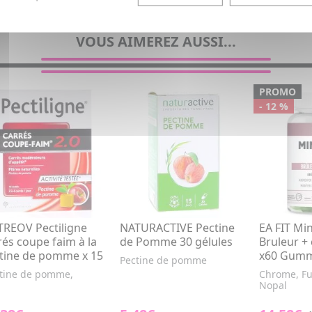
VOUS AIMEREZ AUSSI...
PROMO
- 12 %
REOV Pectiligne
NATURACTIVE Pectine
EA FIT Min
rés coupe faim à la
de Pomme 30 gélules
Bruleur +
tine de pomme x 15
x60 Gumm
Pectine de pomme
tine de pomme,
Chrome, Fu
Nopal