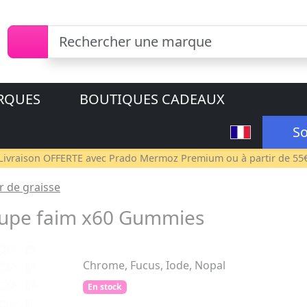
RQUES
BOUTIQUES CADEAUX
So
Livraison OFFERTE avec
Prado Mermoz Premium
ou à partir de 55
r de graisse
coupe faim x60 Gummies
Chrome, Fucus, Iode, Nopal
En stock