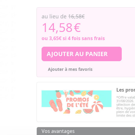
au lieu de
16,58€
14,58
€
ou
3,65€
si 4 fois sans frais
AJOUTER AU PANIER
Ajouter à mes favoris
Les pro
*Offre valab
31/08/2026.
sélection d
être, hygièn
plein de vos
limite des s
Vos avantages