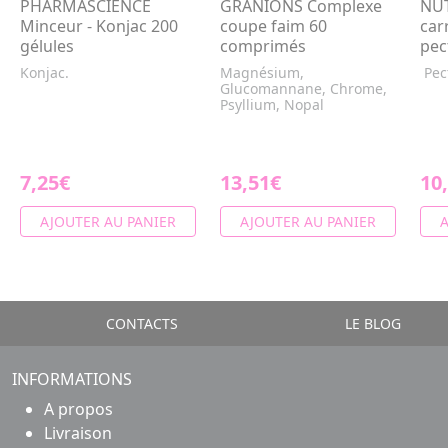
PHARMASCIENCE
GRANIONS Complexe
NUT
Minceur - Konjac 200
coupe faim 60
car
gélules
comprimés
pec
Konjac.
Magnésium,
Pec
Glucomannane, Chrome,
Psyllium, Nopal
7,25€
13,51€
10
AJOUTER AU PANIER
AJOUTER AU PANIER
A
CONTACTS
LE BLOG
INFORMATIONS
A propos
Livraison