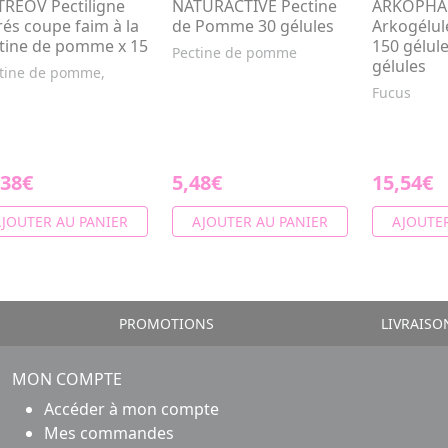
REOV Pectiligne
NATURACTIVE Pectine
ARKOPH
rés coupe faim à la
de Pomme 30 gélules
Arkogélul
tine de pomme x 15
150 gélule
Pectine de pomme
gélules
tine de pomme,
Fucus
,38€
5,48€
15,54€
JOUTER AU PANIER
AJOUTER AU PANIER
AJOUTER
PROMOTIONS
LIVRAISO
MON COMPTE
Accéder à mon compte
Mes commandes