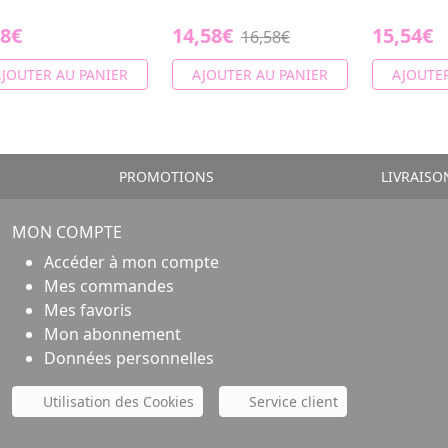
48€
14,58€
15,54€
16,58€
JOUTER AU PANIER
AJOUTER AU PANIER
AJOUTER
PROMOTIONS
LIVRAISO
MON COMPTE
Accéder à mon compte
Mes commandes
Mes favoris
Mon abonnement
Données personnelles
Utilisation des Cookies
Service client