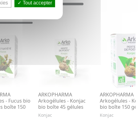
kies
Tout accepter
ARMA
ARKOPHARMA
ARKOPHARMA
es - Fucus bio
Arkogélules - Konjac
Arkogélules - Ko
s boîte 150
bio boîte 45 gélules
bio boîte 150 gé
Konjac
Konjac