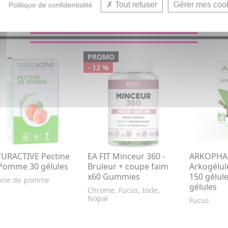
Tout refuser
Gérer mes coo
Politique de confidentialité
VOUS AIMEREZ AUSSI...
PROMO
- 12 %
URACTIVE Pectine
EA FIT Minceur 360 -
ARKOPH
Pomme 30 gélules
Bruleur + coupe faim
Arkogélul
x60 Gummies
150 gélule
tine de pomme
gélules
Chrome, Fucus, Iode,
Nopal
Fucus