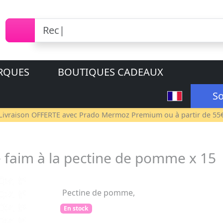
RQUES
BOUTIQUES CADEAUX
So
Livraison OFFERTE avec
Prado Mermoz Premium
ou à partir de 55
 faim à la pectine de pomme x 15
Pectine de pomme,
En stock