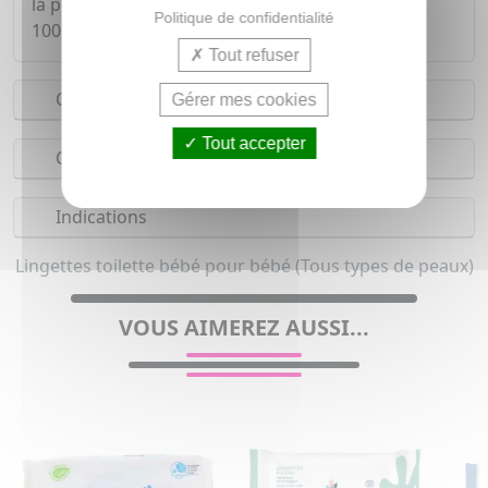
la peau sensible des bébés, fabriquée en fibres
Politique de confidentialité
100% d'origine végétale.
Tout refuser
Conseils d'utilisation
Gérer mes cookies
Tout accepter
Composition
Indications
Lingettes toilette bébé pour bébé (Tous types de peaux)
VOUS AIMEREZ AUSSI...