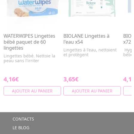
WATERWIPES Lingettes
BIOLANE Lingettes à
BIOL
bébé paquet de 60
l'eau x54
x72
lingettes
Lingettes à l'eau, nettoient
Hygi
et protègent
bébés
Lingettes bébé. Nettoie la
peau sans l'irriter
4,16€
3,65€
4,1
AJOUTER AU PANIER
AJOUTER AU PANIER
A
CONTACTS
LE BLOG