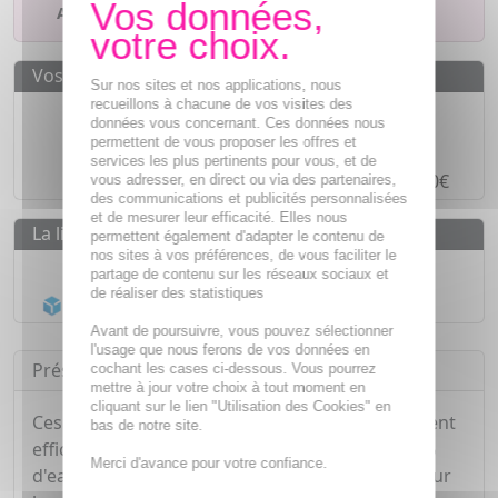
Ajouter à mes favoris
Vos avantages
Sur nos sites et nos applications, nous
recueillons à chacune de vos visites des
Des prix
IMBATTABLES
données vous concernant. Ces données nous
permettent de vous proposer les offres et
Paiement en ligne
SÉCURISÉ
services les plus pertinents pour vous, et de
Paiement en
4 fois sans frais
à partir de 30€
vous adresser, en direct ou via des partenaires,
des communications et publicités personnalisées
et de mesurer leur efficacité. Elles nous
La livraison
permettent également d'adapter le contenu de
nos sites à vos préférences, de vous faciliter le
Livraison gratuite dès
55€
partage de contenu sur les réseaux sociaux et
de réaliser des statistiques
Acheminement Chronopost
en 24h*
Avant de poursuivre, vous pouvez sélectionner
l'usage que nous ferons de vos données en
Présentation
cochant les cases ci-dessous. Vous pourrez
mettre à jour votre choix à tout moment en
cliquant sur le lien "Utilisation des Cookies" en
Ces Lingettes ultra douces et résistantes nettoient
bas de notre site.
efficacement en un seul geste. Composée à 99%
Merci d'avance pour votre confiance.
d'eau, sans parfum et spécialement conçues pour