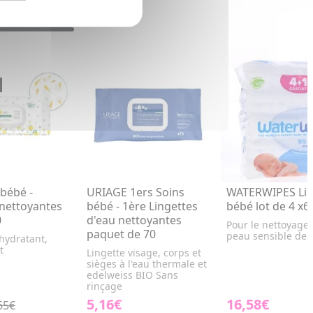
bébé -
URIAGE 1ers Soins
WATERWIPES Lin
 nettoyantes
bébé - 1ère Lingettes
bébé lot de 4 x6
0
d'eau nettoyantes
Pour le nettoyage 
paquet de 70
peau sensible des
hydratant,
t
Lingette visage, corps et
sièges à l'eau thermale et
edelweiss BIO Sans
rinçage
5,16€
16,58€
65€