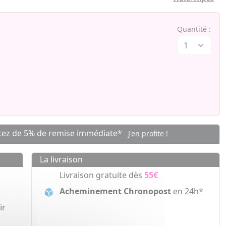
Quantité :
tez de 5% de remise immédiate*
J'en profite !
La livraison
Livraison gratuite dès
55€
Acheminement Chronopost
en 24h*
ir