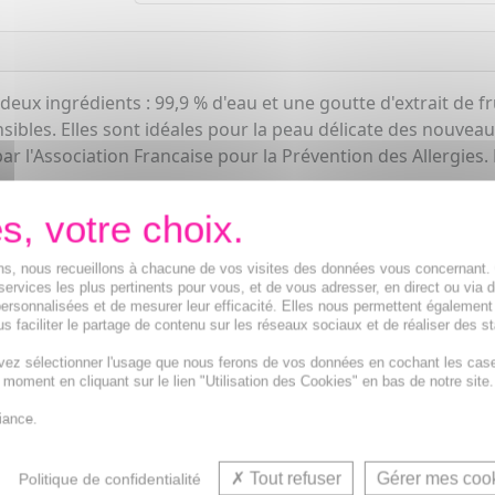
ux ingrédients : 99,9 % d'eau et une goutte d'extrait de fr
nsibles. Elles sont idéales pour la peau délicate des nouv
 par l'Association Francaise pour la Prévention des Allergies
ions, nous recueillons à chacune de vos visites des données vous concernant
services les plus pertinents pour vous, et de vous adresser, en direct ou via 
ersonnalisées et de mesurer leur efficacité. Elles nous permettent également
s faciliter le partage de contenu sur les réseaux sociaux et de réaliser des st
vez sélectionner l'usage que nous ferons de vos données en cochant les cas
t moment en cliquant sur le lien "Utilisation des Cookies" en bas de notre site.
Lingettes toilette bébé
iance.
Tout refuser
Gérer mes coo
Politique de confidentialité