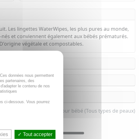
uit. Les lingettes WaterWipes, les plus pures au monde,
eau-nés et conviennent également aux bébés prématurés.
. D'origine végétale et compostables.
. Ces données nous permettent
des partenaires, des
 d'adapter le contenu de nos
atistiques
es ci-dessous. Vous pourrez
 et Lingettes change bébé pour bébé (Tous types de peaux)
kies
Tout accepter