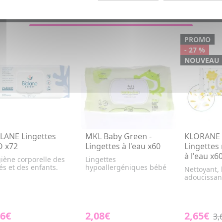
VOUS AIMEREZ AUSSI...
PROMO
- 27 %
NOUVEAU
LANE Lingettes
MKL Baby Green -
KLORANE 
 x72
Lingettes à l'eau x60
Lingettes
à l'eau x6
iène corporelle des
Lingettes
s et des enfants.
hypoallergéniques bébé
Nettoyant, 
adoucissan
16€
2,08€
2,65€
3,