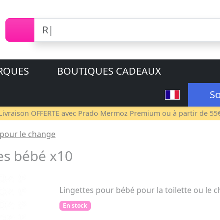
RQUES
BOUTIQUES CADEAUX
So
Livraison OFFERTE avec
Prado Mermoz Premium
ou à partir de 55
 pour le change
es bébé x10
Lingettes pour bébé pour la toilette ou le 
En stock