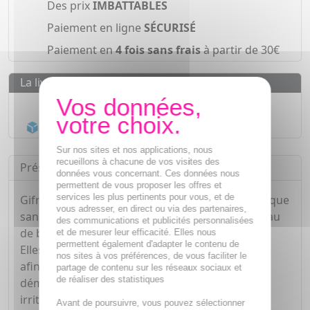
Des prix
IMBATTABLES
Paiement en ligne
SÉCURISÉ
Paiement en
4 fois sans frais
à partir de 30€
La livraison
Livraison gratuite dès
55€
Acheminement Chronopost
en 24h*
Sur nos sites et nos applications, nous
recueillons à chacune de vos visites des
Présentation
données vous concernant. Ces données nous
permettent de vous proposer les offres et
services les plus pertinents pour vous, et de
Gifrer a créé les lingettes à l'huile d'olive biologique
vous adresser, en direct ou via des partenaires,
sans rinçage pour nettoyer en délicatesse la peau
des communications et publicités personnalisées
de bébé.
et de mesurer leur efficacité. Elles nous
permettent également d'adapter le contenu de
Elles permettent également de nettoyer le siège
nos sites à vos préférences, de vous faciliter le
afin d'atténuer les risques d'inconforts liés aux
partage de contenu sur les réseaux sociaux et
de réaliser des statistiques
démangeaisons, aux rougeurs ou encore aux
irritations.
Avant de poursuivre, vous pouvez sélectionner