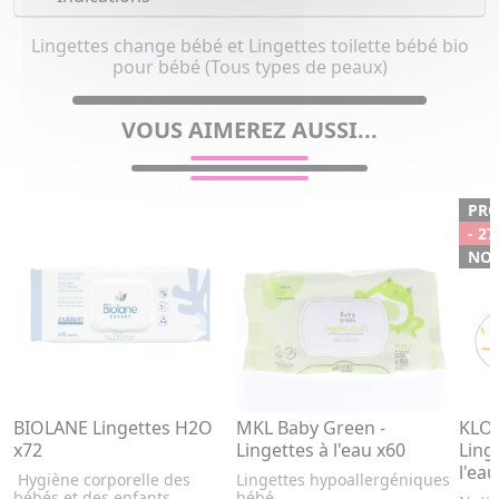
Lingettes change bébé et Lingettes toilette bébé bio
pour bébé (Tous types de peaux)
VOUS AIMEREZ AUSSI...
PR
- 27
NO
BIOLANE Lingettes H2O
MKL Baby Green -
KLOR
x72
Lingettes à l'eau x60
Ling
l'ea
Hygiène corporelle des
Lingettes hypoallergéniques
bébés et des enfants.
bébé