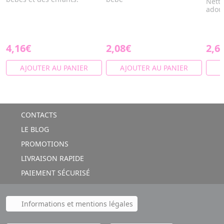
Netto
adou
4,16€
2,08€
2,6
AJOUTER AU PANIER
AJOUTER AU PANIER
A
CONTACTS
LE BLOG
PROMOTIONS
LIVRAISON RAPIDE
PAIEMENT SÉCURISÉ
Informations et mentions légales