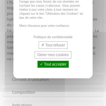
L'huile d'olive et la glycérine, contenues dans ces
l'usage que nous ferons de vos données en
cochant les cases ci-dessous. Vous pourrez
lingettes, garantissent une hydratation et une
mettre à jour votre choix à tout moment en
protection optimale de la peau. Le film
cliquant sur le lien "Utilisation des Cookies" en
bas de notre site.
hydrolipidique est maintenu : la peau est protégée
du dessèchement.
Merci d'avance pour votre confiance.
De plus, elles ne contiennent ni alcool ni parfum. La
peau des bébés est alors protégée des substances
Politique de confidentialité
novices pour limiter les réactions allergiques.
Tout refuser
Son format avec le système de clapet permet une
meilleure conservation du produit, qui désormais
Gérer mes cookies
ne sèche plus.
Tout accepter
Conseils d'utilisation
Composition
Indications