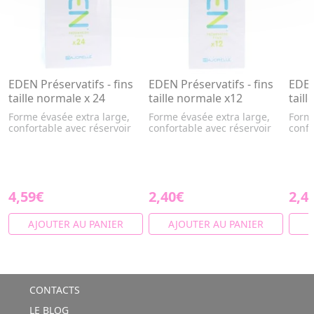
EDEN Préservatifs - fins
EDEN Préservatifs - fins
EDEN
taille normale x 24
taille normale x12
taill
Forme évasée extra large,
Forme évasée extra large,
Forme
confortable avec réservoir
confortable avec réservoir
confo
4,59€
2,40€
2,4
AJOUTER AU PANIER
AJOUTER AU PANIER
A
CONTACTS
LE BLOG