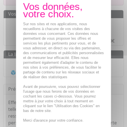
Vos avantages
Des prix
IMBATTABLES
Sur nos sites et nos applications, nous
recueillons à chacune de vos visites des
Paiement en ligne
SÉCURISÉ
données vous concernant. Ces données nous
permettent de vous proposer les offres et
Paiement en
4 fois sans frais
à partir de 30€
services les plus pertinents pour vous, et de
vous adresser, en direct ou via des partenaires,
des communications et publicités personnalisées
La livraison
et de mesurer leur efficacité. Elles nous
Livraison gratuite dès
55€
permettent également d'adapter le contenu de
nos sites à vos préférences, de vous faciliter le
Acheminement Chronopost
en 24h*
partage de contenu sur les réseaux sociaux et
de réaliser des statistiques
Avant de poursuivre, vous pouvez sélectionner
Présentation
l'usage que nous ferons de vos données en
cochant les cases ci-dessous. Vous pourrez
mettre à jour votre choix à tout moment en
Effet « seconde peau », sans latex, SKYNFEEL,
cliquant sur le lien "Utilisation des Cookies" en
tellement doux et confortable que vous le
bas de notre site.
ressentirez à peine. Recommandé pour les
Merci d'avance pour votre confiance.
personnes allergiques au latex. Combine une forte