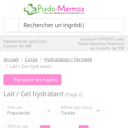
Livraison OFFERTE avec
Paiement 4X sans frais
Prado Mermoz Premium
à partir de 30€
ou à partir de 55€
Accueil
Corps
Hydratation / Fermeté
Lait / Gel hydratant
Parcourir les rayons
Lait / Gel hydratant
(Page 2)
Trier par
Affiner par marque
Afficher par