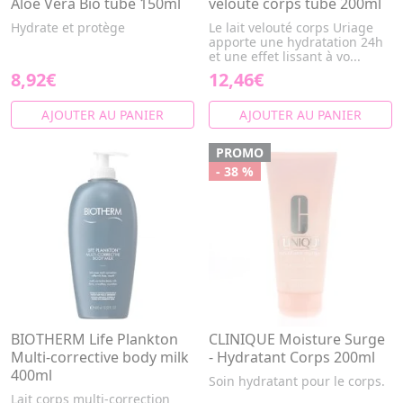
Aloe Vera Bio tube 150ml
velouté corps tube 200ml
Hydrate et protège
Le lait velouté corps Uriage
apporte une hydratation 24h
et une effet lissant à vo...
8,92€
12,46€
AJOUTER AU PANIER
AJOUTER AU PANIER
PROMO
- 38 %
BIOTHERM Life Plankton
CLINIQUE Moisture Surge
Multi-corrective body milk
- Hydratant Corps 200ml
400ml
Soin hydratant pour le corps.
Lait corps multi-correction