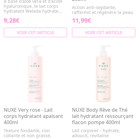
À base d'aloe vera et d'acide
hyaluronique, le lait corps
Action anti-oxydante,
hydratant Weleda hydrate...
raffermit et régénère la peau
9,28€
11,99€
VOIR CET ARTICLE
VOIR CET ARTICLE
NUXE Very rose - Lait
NUXE Body Rêve de Thé
corps hydratant apaisant
lait hydratant ressourçant
400ml
flacon pompe 400ml
Texture fondante, non
Lait corporel – hydrate,
collante et non grasse,
adoucit, revitalise