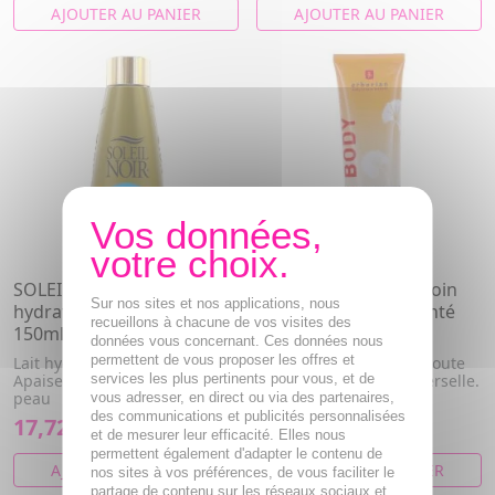
AJOUTER AU PANIER
AJOUTER AU PANIER
SOLEIL NOIR Lait vitaminé
ERBORIAN CC Body Soin
Sur nos sites et nos applications, nous
hydratant intense Flacon
Corps Perfecteur Teinté
recueillons à chacune de vos visites des
150ml
120ml
données vous concernant. Ces données nous
permettent de vous proposer les offres et
Lait hydratant anti âge.
Soin corps hydratant. Floute
Apaise, répare et adoucit la
services les plus pertinents pour vous, et de
et sublime. Teinte universelle.
peau
vous adresser, en direct ou via des partenaires,
des communications et publicités personnalisées
17,72€
35,45€
et de mesurer leur efficacité. Elles nous
permettent également d'adapter le contenu de
AJOUTER AU PANIER
AJOUTER AU PANIER
nos sites à vos préférences, de vous faciliter le
partage de contenu sur les réseaux sociaux et