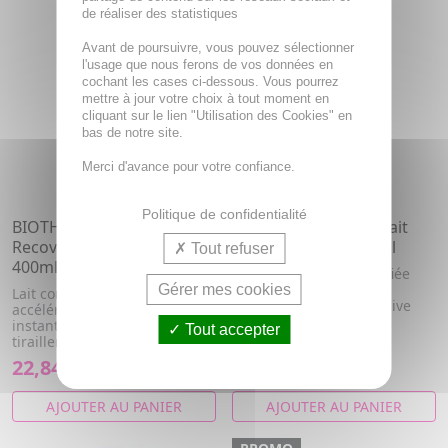
de réaliser des statistiques
Avant de poursuivre, vous pouvez sélectionner
l'usage que nous ferons de vos données en
cochant les cases ci-dessous. Vous pourrez
mettre à jour votre choix à tout moment en
cliquant sur le lien "Utilisation des Cookies" en
bas de notre site.
Merci d'avance pour votre confiance.
Politique de confidentialité
BIOTHERM Active
ALPHANOVA Bébé - Lait
Recovery Lait Corporel
hydratant tube 200ml
Tout refuser
400ml
Formule naturelle certifiée
biologique. A l'huile
Gérer mes cookies
Lait corps réparation
d'Amande douce et d'Olive
accélérée - Calme
bio.
instantanément les
Tout accepter
tiraillements et les ru...
22,84€
9,33€
AJOUTER AU PANIER
AJOUTER AU PANIER