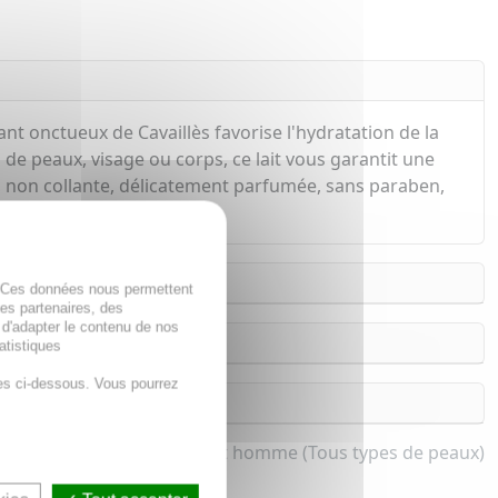
nt onctueux de Cavaillès favorise l'hydratation de la
 de peaux, visage ou corps, ce lait vous garantit une
 non collante, délicatement parfumée, sans paraben,
. Ces données nous permettent
des partenaires, des
 d'adapter le contenu de nos
atistiques
es ci-dessous. Vous pourrez
it hydratant pour femme et homme (Tous types de peaux)