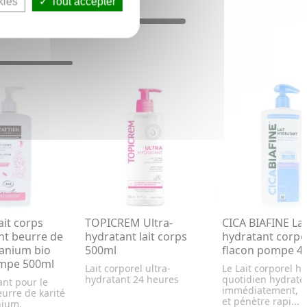
kies
Tout accepter
ait corps
TOPICREM Ultra-
CICA BIAFINE Lai
nt beurre de
hydratant lait corps
hydratant corpo
ranium bio
500ml
flacon pompe 4
ompe 500ml
Lait corporel ultra-
Le Lait corporel h
hydratant 24 heures
quotidien hydrate
ant pour le
immédiatement, r
urre de karité
et pénètre rapi...
nium.