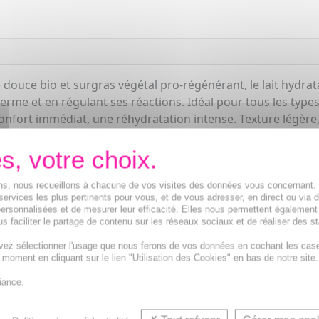
douce bio et surgras végétal pro-régénérant, le lait hydrata
derme et en régulant ses réactions. Idéal pour tous les types
fort immédiat, une réhydratation intense. Texture légère,
 Pour les petits et les grands dès 1 an
ions, nous recueillons à chacune de vos visites des données vous concernant
services les plus pertinents pour vous, et de vous adresser, en direct ou via 
ersonnalisées et de mesurer leur efficacité. Elles nous permettent également
s faciliter le partage de contenu sur les réseaux sociaux et de réaliser des st
vez sélectionner l'usage que nous ferons de vos données en cochant les cas
t moment en cliquant sur le lien "Utilisation des Cookies" en bas de notre site.
iance.
La