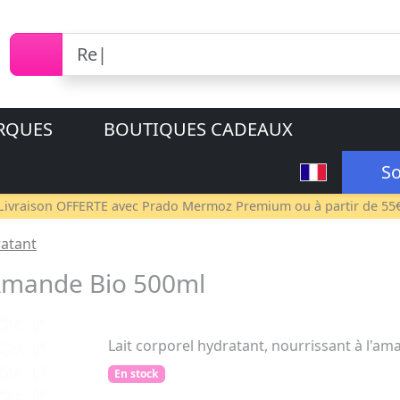
RQUES
BOUTIQUES CADEAUX
So
Livraison OFFERTE avec
Prado Mermoz Premium
ou à partir de 55
ratant
Amande Bio 500ml
Lait corporel hydratant, nourrissant à l'am
En stock