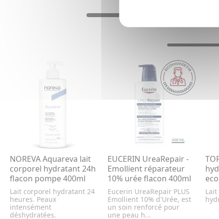
NOREVA Aquareva lait
EUCERIN UreaRepair -
TOP
corporel hydratant 24h
Emollient réparateur
hyd
flacon pompe 400ml
10% urée flacon 400ml
eco
Lait corporel hydratant 24
Eucerin UreaRepair PLUS
Lait
heures. Peaux
Emollient 10% d'Urée, est
hyd
intensément
un soin renforcé pour
déshydratées.
une peau h...