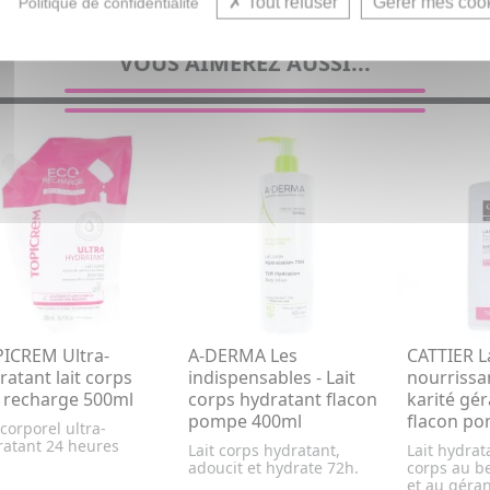
Tout refuser
Gérer mes coo
Politique de confidentialité
VOUS AIMEREZ AUSSI...
ICREM Ultra-
A-DERMA Les
CATTIER L
ratant lait corps
indispensables - Lait
nourrissa
 recharge 500ml
corps hydratant flacon
karité gé
pompe 400ml
flacon p
 corporel ultra-
ratant 24 heures
Lait corps hydratant,
Lait hydrat
adoucit et hydrate 72h.
corps au be
et au géra