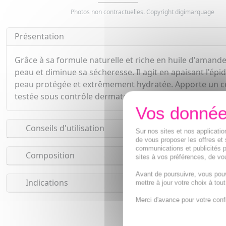
Photos non contractuelles. Copyright digimarquage
Présentation
Grâce à sa formule naturelle et riche en huile d'amande 
peau et diminue sa sécheresse. Il agit en apaisant l'épi
peau protégée et extrêmement hydratée. Apporte un con
testée sous contrôle dermatologique. Hypoallergénique.
Conseils d'utilisation
Sur nos sites et nos applicat
de vous proposer les offres et 
communications et publicités p
Composition
sites à vos préférences, de vou
Avant de poursuivre, vous pou
Indications
mettre à jour votre choix à tou
Merci d'avance pour votre conf