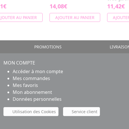
91€
14,08€
11,42€
JOUTER AU PANIER
AJOUTER AU PANIER
AJOUTER
PROMOTIONS
LIVRAISO
MON COMPTE
Accéder à mon compte
Mes commandes
Mes favoris
Mon abonnement
Données personnelles
Utilisation des Cookies
Service client