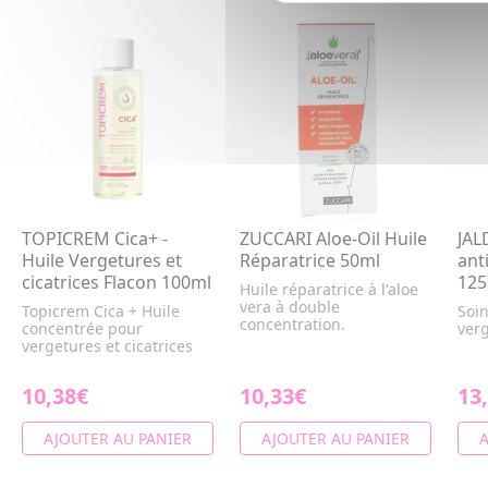
TOPICREM Cica+ -
ZUCCARI Aloe-Oil Huile
JAL
Huile Vergetures et
Réparatrice 50ml
ant
cicatrices Flacon 100ml
125
Huile réparatrice à l'aloe
vera à double
Topicrem Cica + Huile
Soin
concentration.
concentrée pour
verg
vergetures et cicatrices
10,38€
10,33€
13
AJOUTER AU PANIER
AJOUTER AU PANIER
A