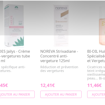
DES Jaïlys - Crème
NOREVA Strivadiane -
BI-OIL Hui
i-vergetures tube
Concentré anti-
Spécialisé
 ml
vergeture 125ml
et Verget
 spécifique anti-
Réduction et prévention
Cicatrices 
etures.
des vergetures
teint irrégu
vieillissem
peau... Bi-oi
,45€
12,41€
11,46€
JOUTER AU PANIER
AJOUTER AU PANIER
AJOUTER