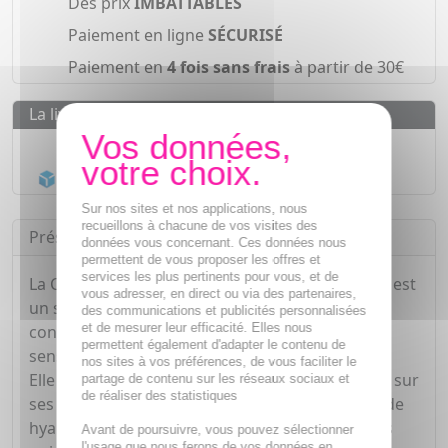
Des prix
IMBATTABLES
Paiement en ligne
SÉCURISÉ
Paiement en
4 fois sans frais
à partir de 30€
La livraison
Livraison gratuite dès
55€
Acheminement Chronopost
en 24h*
Sur nos sites et nos applications, nous
recueillons à chacune de vos visites des
Présentation
données vous concernant. Ces données nous
permettent de vous proposer les offres et
services les plus pertinents pour vous, et de
La Crème Cou & Décolleté Lift Integral de Lierac est
vous adresser, en direct ou via des partenaires,
un soin ciblé fermeté à effet lissant immédiat
des communications et publicités personnalisées
et de mesurer leur efficacité. Elles nous
conçu pour tous types de peaux, même les plus
permettent également d'adapter le contenu de
sensibles.
nos sites à vos préférences, de vous faciliter le
Elle renforce la structure de la peau en agissant sur
partage de contenu sur les réseaux sociaux et
de réaliser des statistiques
ses éléments essentiels (collagène, élastine, acide
hyaluronique), mais aussi sur les glycoprotéines
Avant de poursuivre, vous pouvez sélectionner
l'usage que nous ferons de vos données en