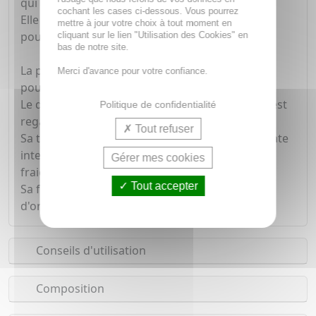
qui les connectent.
cochant les cases ci-dessous. Vous pourrez
Elle est enrichie en biopolymères ultra-tenseurs
mettre à jour votre choix à tout moment en
pour un effet lissant immédiat.
cliquant sur le lien "Utilisation des Cookies" en
bas de notre site.
La peau retrouve fermeté, élasticité et rebond,
Merci d'avance pour votre confiance.
pour un effet lift intégral.
Le décolleté est visiblement défroissé et le cou est
Politique de confidentialité
regalbé.
Tout refuser
Sa texture gel-crème à pénétration rapide hydrate
intensément, tout en apportant confort et
Gérer mes cookies
fraicheur à la peau.
Tout accepter
Sa formule est composée à 97% d'ingrédients
d'origine naturelle.
Conseils d'utilisation
Composition