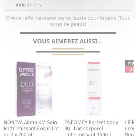
Indications
Crème raffermissante corps, buste pour femme (Tous
types de peaux)
VOUS AIMEREZ AUSSI...
PR
- 37
NOREVA Alpha KM Soin
ENEOMEY Perfect body
LIER
Raffermissant Corps Lot
30 - Lait corporel
Crè
de 2 x 200ml
raffermissant 150ml
Rega