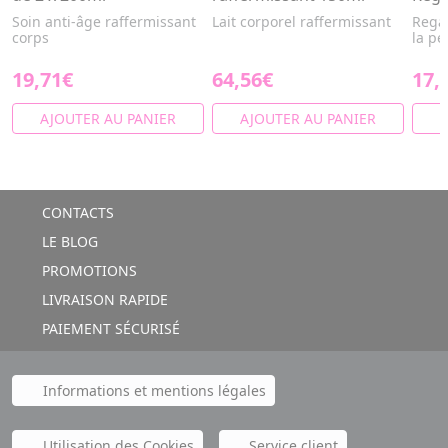
Soin anti-âge raffermissant
Lait corporel raffermissant
Regal
corps
la pe
19,71€
64,56€
17,
AJOUTER AU PANIER
AJOUTER AU PANIER
A
CONTACTS
LE BLOG
PROMOTIONS
LIVRAISON RAPIDE
PAIEMENT SÉCURISÉ
Informations et mentions légales
Utilisation des Cookies
Service client