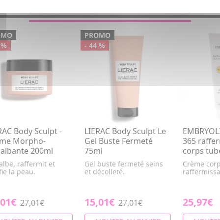
OMO
PROMO
 %
- 44 %
RAC Body Sculpt -
LIERAC Body Sculpt Le
EMBRYOLI
me Morpho-
Gel Buste Fermeté
365 raffe
albante 200ml
75ml
corps tub
lbe, raffermit et
Gel buste fermeté seins
Crème corp
fie la peau.
et décolleté.
raffermissa
,01€
15,01€
25,97€
27,01€
27,01€