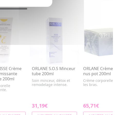
SSE Crème
ORLANE S.O.S Minceur
ORLANE Crème 
rmissante
tube 200ml
nus pot 200ml
e 200ml
Soin minceur, détox et
Crème corporelle,
remodelage intense.
les bras.
orelle
nte.
31,19€
65,71€