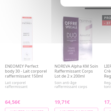
PR
- 37
ENEOMEY Perfect
NOREVA Alpha KM Soin
LIE
body 30 - Lait corporel
Raffermissant Corps
Crè
raffermissant 150ml
Lot de 2 x 200ml
Reg
Lait corporel
Soin anti-âge
Rega
raffermissant
raffermissant corps
toni
64,56€
19,71€
17