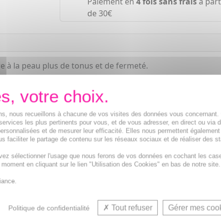
Paiement en
4 fois sans frais
à part
de 30€
e à la peau plus de tonus et de fermeté.
ions, nous recueillons à chacune de vos visites des données vous concernant
services les plus pertinents pour vous, et de vous adresser, en direct ou via 
ersonnalisées et de mesurer leur efficacité. Elles nous permettent également
s faciliter le partage de contenu sur les réseaux sociaux et de réaliser des st
vez sélectionner l'usage que nous ferons de vos données en cochant les cas
t moment en cliquant sur le lien "Utilisation des Cookies" en bas de notre site.
Crème raffermissante corps, 
iance.
Tout refuser
Gérer mes coo
Politique de confidentialité
VOUS AIMEREZ AUSSI...