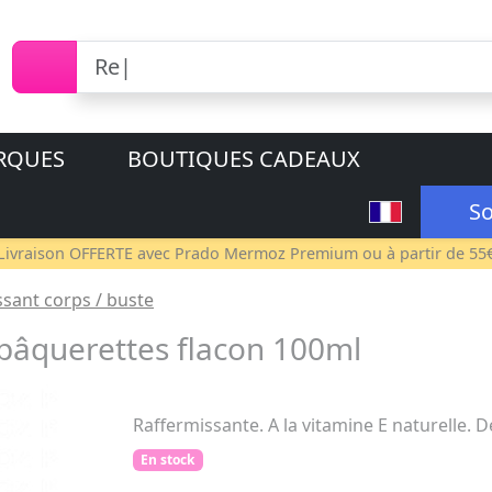
RQUES
BOUTIQUES CADEAUX
So
Livraison OFFERTE avec
Prado Mermoz Premium
ou à partir de 55
ssant corps / buste
pâquerettes flacon 100ml
Raffermissante. A la vitamine E naturelle. D
En stock