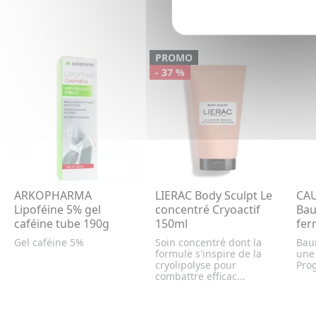
PROMO
- 37 %
ARKOPHARMA
LIERAC Body Sculpt Le
CAU
Lipoféine 5% gel
concentré Cryoactif
Bau
caféine tube 190g
150ml
fer
Gel caféine 5%
Soin concentré dont la
Bau
formule s'inspire de la
une 
cryolipolyse pour
Pro
combattre efficac...