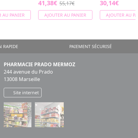
41,38€
30,14€
55,17€
 AU PANIER
AJOUTER AU PANIER
AJOUTER AU PA
N RAPIDE
PAIEMENT SÉCURISÉ
PHARMACIE PRADO MERMOZ
244 avenue du Prado
13008 Marseille
Site internet