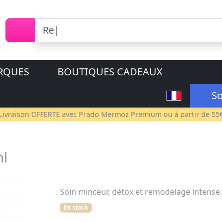
RQUES
BOUTIQUES CADEAUX
So
Livraison OFFERTE avec
Prado Mermoz Premium
ou à partir de 55
ml
Soin minceur, détox et remodelage intense.
En stock