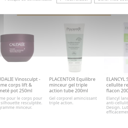
VOUS AIMEREZ AUSSI...
DALIE Vinosculpt -
PLACENTOR Equilibre
ELANCYL S
me corps lift &
minceur gel triple
cellulite r
meté pot 250ml
action tube 200ml
flacon 20
me pour le corps pour
Gel corporel amincissant
Elancyl lan
silhouette resculptée.
triple action.
anti-celluli
gramme minceur.
Design. Lut
efficacemen