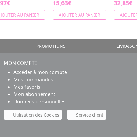
,97€
15,63€
32,85€
JOUTER AU PANIER
AJOUTER AU PANIER
AJOUTER
PROMOTIONS
LIVRAISO
MON COMPTE
Accéder à mon compte
Mes commandes
Mes favoris
Mon abonnement
Données personnelles
Utilisation des Cookies
Service client