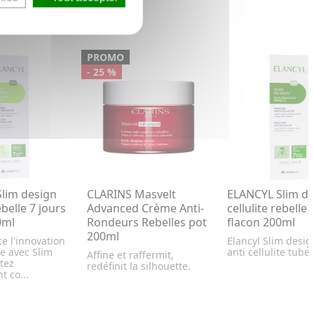
PROMO
- 25 %
lim design
CLARINS Masvelt
ELANCYL Slim de
ebelle 7 jours
Advanced Crème Anti-
cellulite rebelle 
0ml
Rondeurs Rebelles pot
flacon 200ml
200ml
ce l'innovation
Elancyl Slim desig
te avec Slim
anti cellulite tube
Affine et raffermit,
tez
redéfinit la silhouette.
t co...