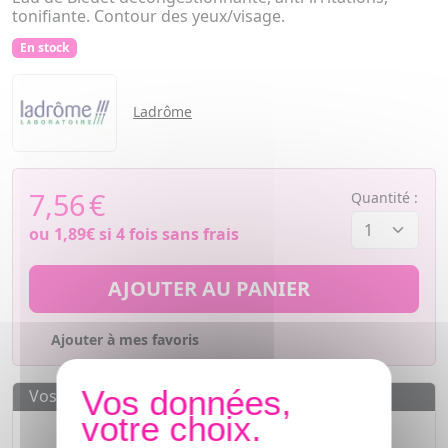
tonifiante. Contour des yeux/visage.
En stock
Ladrôme
7,56
€
Quantité :
ou
1,89€
si 4 fois sans frais
AJOUTER AU PANIER
Ajouter à mes favoris
Vos avantages
Des prix
IMBATTABLES