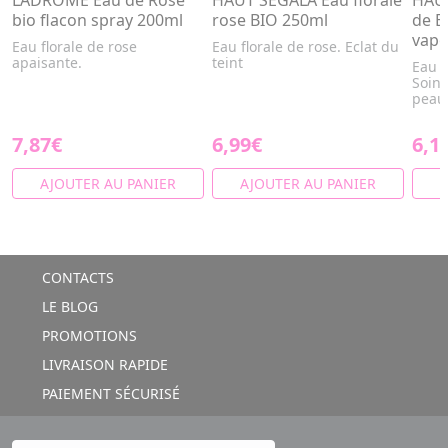
LADRÔME Eau de Rose
HAUT SEGALA Eau florale
HAUT
bio flacon spray 200ml
rose BIO 250ml
de B
vapo
Eau florale de rose
Eau florale de rose. Eclat du
apaisante.
teint
Eau d
Soin 
peau
7,87€
6,99€
6,1
AJOUTER AU PANIER
AJOUTER AU PANIER
A
CONTACTS
LE BLOG
PROMOTIONS
LIVRAISON RAPIDE
PAIEMENT SÉCURISÉ