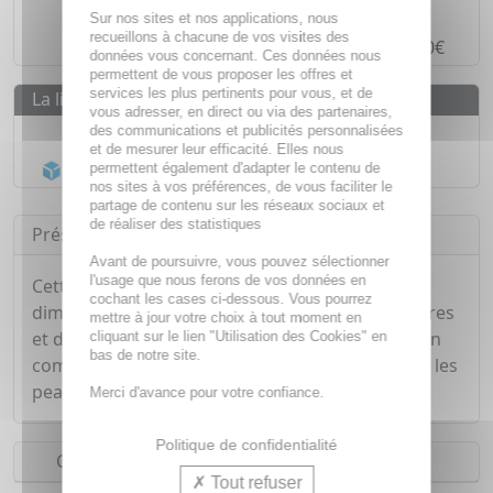
Paiement en ligne
SÉCURISÉ
Sur nos sites et nos applications, nous
recueillons à chacune de vos visites des
Paiement en
4 fois sans frais
à partir de 30€
données vous concernant. Ces données nous
permettent de vous proposer les offres et
services les plus pertinents pour vous, et de
La livraison
vous adresser, en direct ou via des partenaires,
Livraison gratuite dès
55€
des communications et publicités personnalisées
et de mesurer leur efficacité. Elles nous
Acheminement Chronopost
en 24h*
permettent également d'adapter le contenu de
nos sites à vos préférences, de vous faciliter le
partage de contenu sur les réseaux sociaux et
de réaliser des statistiques
Présentation
Avant de poursuivre, vous pouvez sélectionner
l'usage que nous ferons de vos données en
Cette eau de Bleuet aide à décongestionner et à
cochant les cases ci-dessous. Vous pourrez
diminuer les sensations d'irritations des paupières
mettre à jour votre choix à tout moment en
et de fatigue oculaire lorsqu'elle est appliquée en
cliquant sur le lien "Utilisation des Cookies" en
bas de notre site.
compresse. Utilisée en lotion, elle aide à tonifier les
peaux dévitalisées et sèches.
Merci d'avance pour votre confiance.
Politique de confidentialité
Conseils d'utilisation
Tout refuser