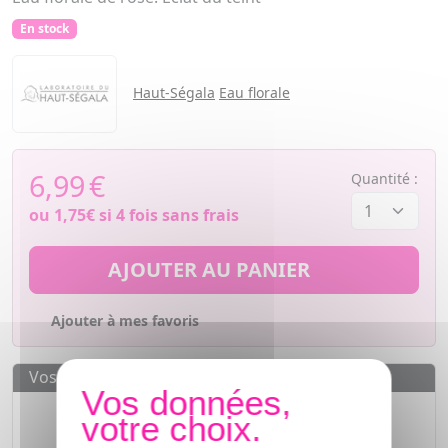
En stock
Haut-Ségala
Eau florale
6,99
€
Quantité :
ou
1,75€
si 4 fois sans frais
AJOUTER AU PANIER
Ajouter à mes favoris
Vos avantages
Des prix
IMBATTABLES
Paiement en ligne
SÉCURISÉ