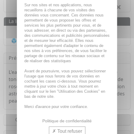
Sur nos sites et nos applications, nous
Paiement en
4 fois sans frais
à partir de 30€
recueillons à chacune de vos visites des
données vous concernant. Ces données nous
permettent de vous proposer les offres et
La livraison
services les plus pertinents pour vous, et de
Livraison gratuite dès
55€
vous adresser, en direct ou via des partenaires,
des communications et publicités personnalisées
Acheminement Chronopost
en 24h*
et de mesurer leur efficacité. Elles nous
permettent également d'adapter le contenu de
nos sites à vos préférences, de vous faciliter le
partage de contenu sur les réseaux sociaux et
Présentation
de réaliser des statistiques
Avant de poursuivre, vous pouvez sélectionner
L'eau de rose BIO de Haut ségala rafraichit et de
l'usage que nous ferons de vos données en
tonifie tous types de peaux. Véritable soin, l'eau de
cochant les cases ci-dessous. Vous pourrez
rose illumine le teint tout en l'hydratant. Son action
mettre à jour votre choix à tout moment en
cliquant sur le lien "Utilisation des Cookies" en
astringente lisse et estompe les rides et ridules des
bas de notre site.
peaux matures.
Merci d'avance pour votre confiance.
Conseils d'utilisation
Politique de confidentialité
Tout refuser