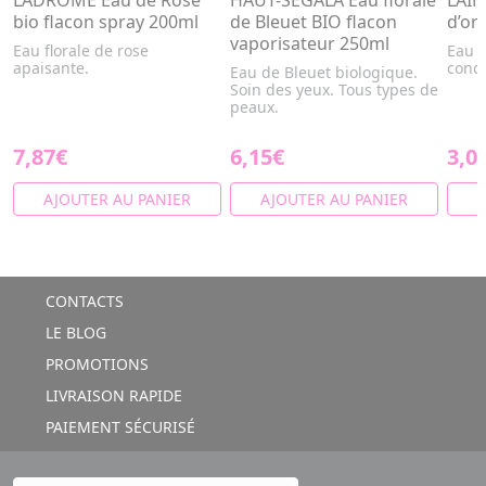
LADRÔME Eau de Rose
HAUT-SEGALA Eau florale
LAIN
bio flacon spray 200ml
de Bleuet BIO flacon
d’or
vaporisateur 250ml
Eau florale de rose
Eau d
apaisante.
condi
Eau de Bleuet biologique.
Soin des yeux. Tous types de
peaux.
7,87€
6,15€
3,0
AJOUTER AU PANIER
AJOUTER AU PANIER
A
CONTACTS
LE BLOG
PROMOTIONS
LIVRAISON RAPIDE
PAIEMENT SÉCURISÉ