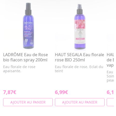
LADRÔME Eau de Rose
HAUT SEGALA Eau florale
HAUT
bio flacon spray 200ml
rose BIO 250ml
de B
vapo
Eau florale de rose
Eau florale de rose. Eclat du
apaisante.
teint
Eau d
Soin 
peau
7,87€
6,99€
6,1
AJOUTER AU PANIER
AJOUTER AU PANIER
A