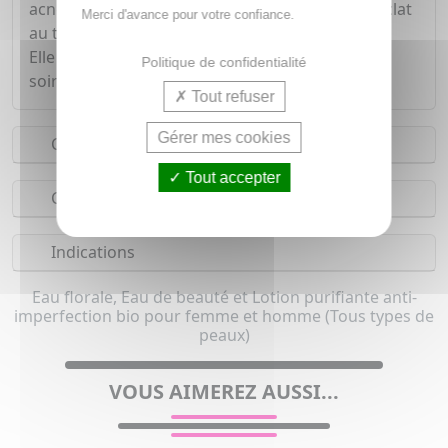
acnéique. Elle aide également à redonner de l'éclat
Merci d'avance pour votre confiance.
au teint terne.
Elle s'utilise la matin comme lotion tonique et le
Politique de confidentialité
soir pour finaliser le démaquillage.
Tout refuser
Gérer mes cookies
Conseils d'utilisation
Tout accepter
Composition
Indications
Eau florale, Eau de beauté et Lotion purifiante anti-
imperfection bio pour femme et homme (Tous types de
peaux)
VOUS AIMEREZ AUSSI...