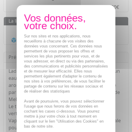
Paiement en
4 fois sans frais
à partir de 30€
La livraison
Livraison gratuite dès
55€
Sur nos sites et nos applications, nous
Acheminement Chronopost
en 24h*
recueillons à chacune de vos visites des
données vous concernant. Ces données nous
permettent de vous proposer les offres et
services les plus pertinents pour vous, et de
Présentation
vous adresser, en direct ou via des partenaires,
des communications et publicités personnalisées
Ladrôme Eau Florale de Tea Tree Bio 200 ml est un
et de mesurer leur efficacité. Elles nous
permettent également d'adapter le contenu de
eau florale purifiante et tonifiante, fraîche et
nos sites à vos préférences, de vous faciliter le
aromatique, issue de la distillation traditionnelle
partage de contenu sur les réseaux sociaux et
de réaliser des statistiques
par entraînement à la vapeur d'eau des feuilles de
Melaleuca alternifolia.
Avant de poursuivre, vous pouvez sélectionner
Le tea tree, ou arbre à thé, est réputé pour ses
l'usage que nous ferons de vos données en
cochant les cases ci-dessous. Vous pourrez
vertus purifiantes.
mettre à jour votre choix à tout moment en
Vaporisée sur le visage, cette eau florale est idéale
cliquant sur le lien "Utilisation des Cookies" en
bas de notre site.
pour le soin des peaux grasses à tendance