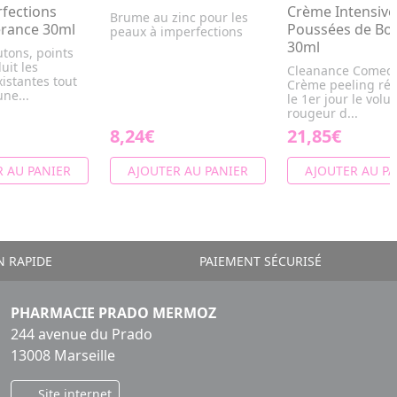
rfections
Crème Intensive
Brume au zinc pour les
érance 30ml
Poussées de Bo
peaux à imperfections
30ml
utons, points
uit les
Cleanance Come
istantes tout
Crème peeling réd
une...
le 1er jour le volu
rougeur d...
8,24€
21,85€
 AU PANIER
AJOUTER AU PANIER
AJOUTER AU PA
N RAPIDE
PAIEMENT SÉCURISÉ
PHARMACIE PRADO MERMOZ
244 avenue du Prado
13008 Marseille
Site internet