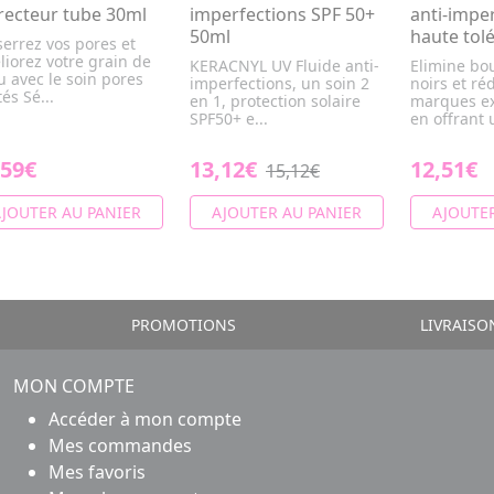
recteur tube 30ml
imperfections SPF 50+
anti-impe
50ml
haute tol
errez vos pores et
iorez votre grain de
KERACNYL UV Fluide anti-
Elimine bo
 avec le soin pores
imperfections, un soin 2
noirs et réd
tés Sé...
en 1, protection solaire
marques ex
SPF50+ e...
en offrant 
,59€
13,12€
12,51€
15,12€
JOUTER AU PANIER
AJOUTER AU PANIER
AJOUTER
PROMOTIONS
LIVRAISO
MON COMPTE
Accéder à mon compte
Mes commandes
Mes favoris