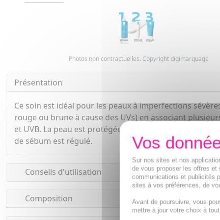
Photos non contractuelles. Copyright digimarquage
Présentation
Ce soin est idéal pour les peaux à imperfections sévèr
rouge ou brune à cause des UVs) en associant plusieurs 
et UVB. La peau est protégée des agressions extérieures,
de sébum est régulé.
Sur nos sites et nos applicat
de vous proposer les offres et 
Conseils d'utilisation
communications et publicités p
sites à vos préférences, de vou
Composition
Avant de poursuivre, vous pou
mettre à jour votre choix à tou