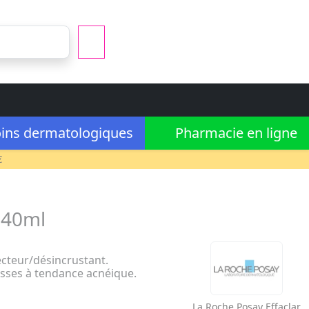
ins dermatologiques
Pharmacie en ligne
€
 40ml
cteur/désincrustant.
sses à tendance acnéique.
La Roche Posay
Effaclar