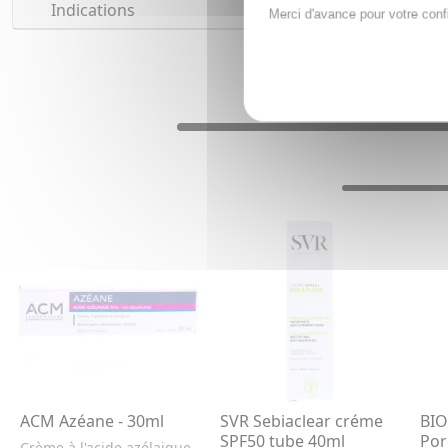
Indications
Merci d'avance pour votre conf
ACM Azéane - 30ml
SVR Sebiaclear créme
BIO
SPF50 tube 40ml
Por
Crème à l'acide azélaique