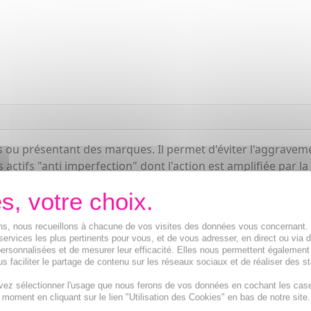
es ou présentant des marques. Il permet d'éviter l'aggrave
actifs "anti imperfection" dont l'action est amplifiée par l
 les imperfections sont visiblement réduites, les pores sont 
ions, nous recueillons à chacune de vos visites des données vous concernant
services les plus pertinents pour vous, et de vous adresser, en direct ou via 
ersonnalisées et de mesurer leur efficacité. Elles nous permettent également
s faciliter le partage de contenu sur les réseaux sociaux et de réaliser des st
vez sélectionner l'usage que nous ferons de vos données en cochant les cas
t moment en cliquant sur le lien "Utilisation des Cookies" en bas de notre site.