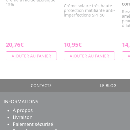
cor
15%
Crème solaire très haute
protection matifiante anti-
Ress
imperfections SPF 50
amél
peau
dila
20,76€
10,95€
14
AJOUTER AU PANIER
AJOUTER AU PANIER
A
CONTACTS
LE BLOG
INFORMATIONS
A propos
Livraison
Paiement sécurisé