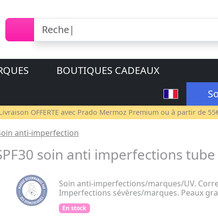
RQUES
BOUTIQUES CADEAUX
So
Livraison OFFERTE avec
Prado Mermoz Premium
ou à partir de 55
Soin anti-imperfection
PF30 soin anti imperfections tube
Soin anti-imperfections/marques/UV. Corre
Imperfections sévères/marques. Peaux gra
En stock