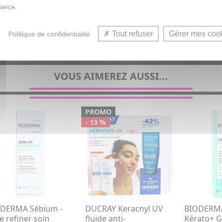
iance.
Soin anti-imperfection visage et Protection solaire acn
Tout refuser
Gérer mes coo
Politique de confidentialité
VOUS AIMEREZ AUSSI...
PROMO
- 13 %
DERMA Sébium -
DUCRAY Keracnyl UV
BIODERM
e refiner soin
fluide anti-
Kérato+ 