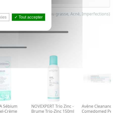
é pour homme et femme (Peau grasse, Acné, Imperfections)
kies
Tout accepter
A Sébium
NOVEXPERT Trio Zinc -
Avène Cleanance
Gel-Crème
Brume Trio-Zinc 150ml
Comedomed Peel