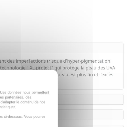
ment des imperfections (risque d'hyper-pigmentation
a technologie " XL-project" qui protège la peau des UVA
désincrustés, le grain de peau est plus fin et l'excès
. Ces données nous permettent
des partenaires, des
 d'adapter le contenu de nos
atistiques
es ci-dessous. Vous pourrez