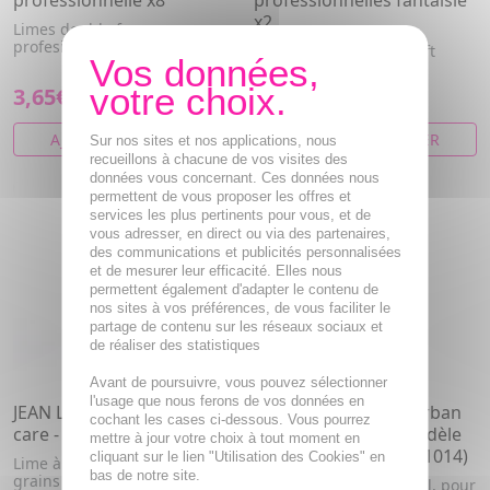
professionnelle x8
professionnelles fantaisie
x2
Limes double face
profesionnelles
Limes à ongles doux soft
#240/#320
3,65€
4,12€
AJOUTER AU PANIER
AJOUTER AU PANIER
Sur nos sites et nos applications, nous
recueillons à chacune de vos visites des
données vous concernant. Ces données nous
permettent de vous proposer les offres et
services les plus pertinents pour vous, et de
vous adresser, en direct ou via des partenaires,
des communications et publicités personnalisées
et de mesurer leur efficacité. Elles nous
permettent également d'adapter le contenu de
nos sites à vos préférences, de vous faciliter le
partage de contenu sur les réseaux sociaux et
de réaliser des statistiques
Avant de poursuivre, vous pouvez sélectionner
l'usage que nous ferons de vos données en
JEAN LOUIS DAVID Urban
JEAN LOUIS DAVID Urban
cochant les cases ci-dessous. Vous pourrez
care - Lime en verre
care - Lime métal modèle
mettre à jour votre choix à tout moment en
moyen (ref 11046 / 11014)
cliquant sur le lien "Utilisation des Cookies" en
Lime à ongles en verre aux
bas de notre site.
grains fins : limer, affiner la
Limes à ongles en métal, pour