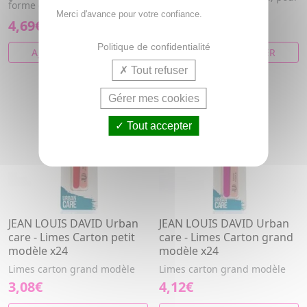
forme et parfaire les b...
un résultat parfait.
Merci d'avance pour votre confiance.
4,69€
3,08€
Politique de confidentialité
AJOUTER AU PANIER
AJOUTER AU PANIER
Tout refuser
Gérer mes cookies
Tout accepter
JEAN LOUIS DAVID Urban
JEAN LOUIS DAVID Urban
care - Limes Carton petit
care - Limes Carton grand
modèle x24
modèle x24
Limes carton grand modèle
Limes carton grand modèle
3,08€
4,12€