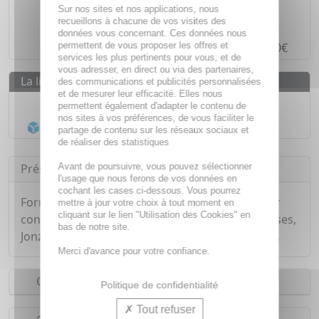
Des prix
IMBATTABLES
Sur nos sites et nos applications, nous
recueillons à chacune de vos visites des
Paiement en ligne
SÉCURISÉ
données vous concernant. Ces données nous
permettent de vous proposer les offres et
Paiement en
4 fois sans frais
à partir de 30€
services les plus pertinents pour vous, et de
vous adresser, en direct ou via des partenaires,
La livraison
des communications et publicités personnalisées
et de mesurer leur efficacité. Elles nous
Livraison gratuite dès
55€
permettent également d'adapter le contenu de
nos sites à vos préférences, de vous faciliter le
Acheminement Chronopost
en 24h*
partage de contenu sur les réseaux sociaux et
de réaliser des statistiques
Avant de poursuivre, vous pouvez sélectionner
Présentation
l'usage que nous ferons de vos données en
cochant les cases ci-dessous. Vous pourrez
Formulée pour réguler l'excès de sébum et pour
mettre à jour votre choix à tout moment en
cliquant sur le lien "Utilisation des Cookies" en
contrôler l'hydratation des peaux mixtes à grasses,
bas de notre site.
Jonzac offre à la peau un effet matifié et naturel.
Merci d'avance pour votre confiance.
Conseils d'utilisation
Politique de confidentialité
Tout refuser