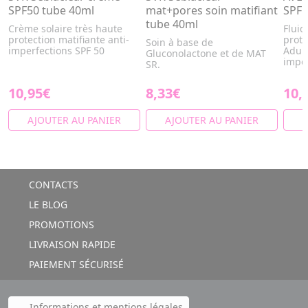
SPF50 tube 40ml
mat+pores soin matifiant
SPF 
tube 40ml
Crème solaire très haute
Fluid
protection matifiante anti-
prote
Soin à base de
imperfections SPF 50
Adult
Gluconolactone et de MAT
imper
SR.
10,95€
8,33€
10,
AJOUTER AU PANIER
AJOUTER AU PANIER
A
CONTACTS
LE BLOG
PROMOTIONS
LIVRAISON RAPIDE
PAIEMENT SÉCURISÉ
Informations et mentions légales