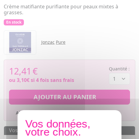
Crème matifiante purifiante pour peaux mixtes à
grasses.
En stock
Jonzac
Pure
12,41
€
Quantité :
ou
3,10€
si 4 fois sans frais
AJOUTER AU PANIER
Ajouter à mes favoris
Vos avantages