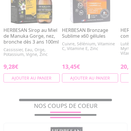
HERBESAN Sirop au Miel
HERBESAN Bronzage
HERB
de Manuka Gorge, nez,
Sublime x60 gélules
com
bronche dès 3 ans 100ml
Cuivre, Sélénium, Vitamine
Lutéi
C, Vitamine E, Zinc
Myrti
Cassissier, Eau, Orge,
Vitam
Potassium, Vigne, Zinc
9,28€
13,45€
20,
AJOUTER AU PANIER
AJOUTER AU PANIER
A
NOS COUPS DE COEUR