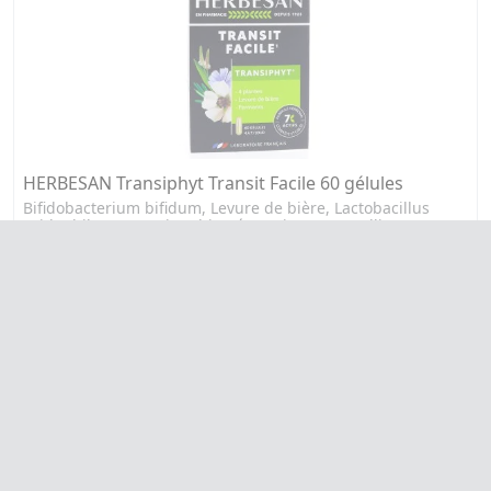
HERBESAN Transiphyt Transit Facile 60 gélules
Bifidobacterium bifidum, Levure de bière, Lactobacillus
acidophilus, Romarin, Chicorée, Guimauve, Psyllium
11,90€
AJOUTER AU PANIER