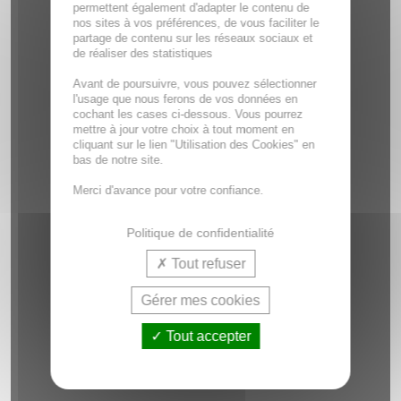
permettent également d'adapter le contenu de
nos sites à vos préférences, de vous faciliter le
partage de contenu sur les réseaux sociaux et
de réaliser des statistiques
Avant de poursuivre, vous pouvez sélectionner
l'usage que nous ferons de vos données en
cochant les cases ci-dessous. Vous pourrez
mettre à jour votre choix à tout moment en
cliquant sur le lien "Utilisation des Cookies" en
bas de notre site.
Merci d'avance pour votre confiance.
Politique de confidentialité
Tout refuser
Gérer mes cookies
Tout accepter