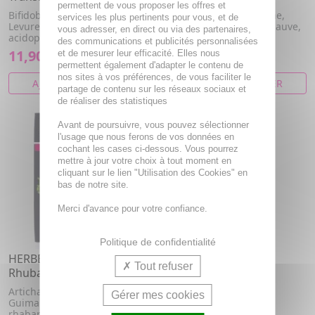
permettent de vous proposer les offres et
Bifidobacterium bifidum,
Menthe poivrée, Badiane,
services les plus pertinents pour vous, et de
Levure de bière, Lactobacillus
Chicorée, Fenouil, Guimauve,
vous adresser, en direct ou via des partenaires,
acidophilus, Romarin, Chic...
Mauve, Rhubarbe
des communications et publicités personnalisées
11,90€
5,20€
et de mesurer leur efficacité. Elles nous
permettent également d'adapter le contenu de
nos sites à vos préférences, de vous faciliter le
AJOUTER AU PANIER
AJOUTER AU PANIER
partage de contenu sur les réseaux sociaux et
de réaliser des statistiques
Avant de poursuivre, vous pouvez sélectionner
l'usage que nous ferons de vos données en
cochant les cases ci-dessous. Vous pourrez
mettre à jour votre choix à tout moment en
cliquant sur le lien "Utilisation des Cookies" en
bas de notre site.
Merci d'avance pour votre confiance.
Politique de confidentialité
HERBESAN Transiphyt
Tout refuser
Rhubarbe 90 comprimés
Artichaut, Basilic, Coriandre,
Gérer mes cookies
Guimauve, Mauve, Rheum
rhabarbarum, Rhubarbe