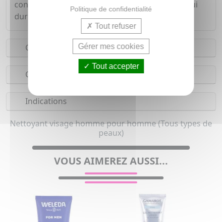
confortable, pour une sensation de fraîcheur qui
Politique de confidentialité
dure toute la journée.
Tout refuser
Gérer mes cookies
Conseils d'utilisation
Tout accepter
Composition
Indications
Nettoyant visage homme pour homme (Tous types de
peaux)
VOUS AIMEREZ AUSSI...