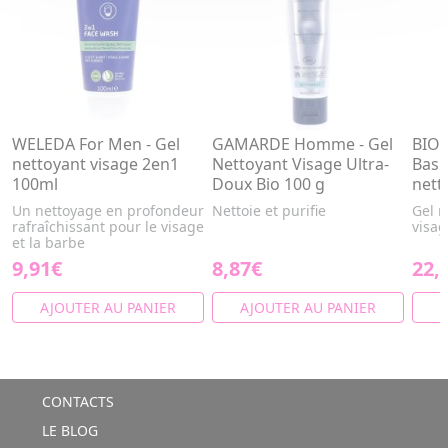
WELEDA For Men - Gel
GAMARDE Homme - Gel
BIO
nettoyant visage 2en1
Nettoyant Visage Ultra-
Basic
100ml
Doux Bio 100 g
nett
Un nettoyage en profondeur
Nettoie et purifie
Gel 
rafraîchissant pour le visage
visag
et la barbe
9,91€
8,87€
22,
AJOUTER AU PANIER
AJOUTER AU PANIER
A
CONTACTS
LE BLOG