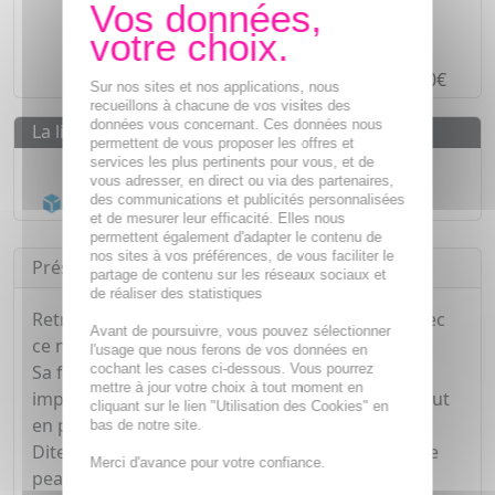
Des prix
IMBATTABLES
Paiement en ligne
SÉCURISÉ
Paiement en
4 fois sans frais
à partir de 30€
Sur nos sites et nos applications, nous
recueillons à chacune de vos visites des
données vous concernant. Ces données nous
La livraison
permettent de vous proposer les offres et
services les plus pertinents pour vous, et de
Livraison gratuite dès
55€
vous adresser, en direct ou via des partenaires,
Acheminement Chronopost
en 24h*
des communications et publicités personnalisées
et de mesurer leur efficacité. Elles nous
permettent également d'adapter le contenu de
nos sites à vos préférences, de vous faciliter le
Présentation
partage de contenu sur les réseaux sociaux et
de réaliser des statistiques
Retrouvez une peau parfaitement équilibrée avec
Avant de poursuivre, vous pouvez sélectionner
ce nettoyant visage naturel.
l'usage que nous ferons de vos données en
cochant les cases ci-dessous. Vous pourrez
Sa formule douce élimine efficacement les
mettre à jour votre choix à tout moment en
impuretés et aide à réguler l'excès de sébum, tout
cliquant sur le lien "Utilisation des Cookies" en
en préservant le film protecteur de votre peau.
bas de notre site.
Dites adieu aux sensations de tiraillement : votre
Merci d'avance pour votre confiance.
peau est laissée incroyablement douce, nette et