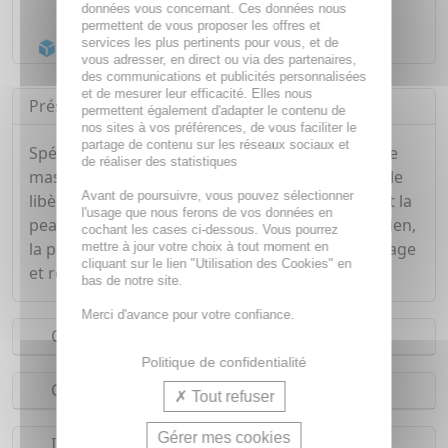
données vous concernant. Ces données nous
Livraison gratuite dès
55€
permettent de vous proposer les offres et
services les plus pertinents pour vous, et de
Acheminement Chronopost
en 24h*
vous adresser, en direct ou via des partenaires,
des communications et publicités personnalisées
et de mesurer leur efficacité. Elles nous
Présentation
permettent également d'adapter le contenu de
nos sites à vos préférences, de vous faciliter le
partage de contenu sur les réseaux sociaux et
Spécialement formulé pour respecter l'épiderme
de réaliser des statistiques
masculin, le gel hydra detox nettoie le visage et le
Avant de poursuivre, vous pouvez sélectionner
libère de toutes les impuretés tout en préparant la
l'usage que nous ferons de vos données en
peau pour le rasage quotidien. En usage quotidien,
cochant les cases ci-dessous. Vous pourrez
la peau est plus lisse, le poil plus souple et le visage
mettre à jour votre choix à tout moment en
cliquant sur le lien "Utilisation des Cookies" en
et revitalisé.
bas de notre site.
Merci d'avance pour votre confiance.
Conseils d'utilisation
Politique de confidentialité
Composition
Tout refuser
Gérer mes cookies
Indications