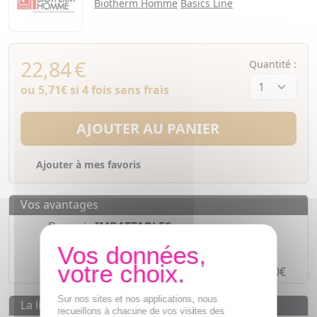
Biotherm Homme
Basics Line
22,84
€
Quantité :
ou
5,71€
si 4 fois sans frais
AJOUTER AU PANIER
Ajouter à mes favoris
Vos avantages
Des prix
IMBATTABLES
Paiement en ligne
SÉCURISÉ
Paiement en
4 fois sans frais
à partir de 30€
Sur nos sites et nos applications, nous
La livraison
recueillons à chacune de vos visites des