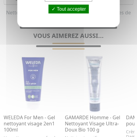
Tout accepter
Nettoyant visage homme pour homme (Tous types de
peaux)
VOUS AIMEREZ AUSSI...
WELEDA For Men - Gel
GAMARDE Homme - Gel
DAM
nettoyant visage 2en1
Nettoyant Visage Ultra-
pour
100ml
Doux Bio 100 g
Crèm
Damer