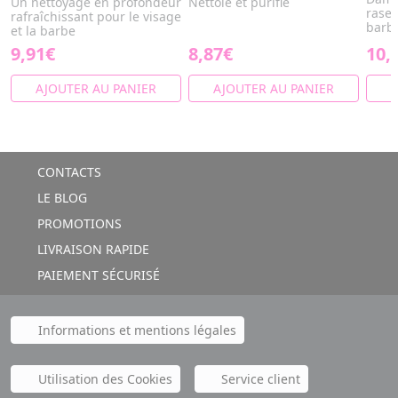
Un nettoyage en profondeur
Nettoie et purifie
rase 
rafraîchissant pour le visage
barb
et la barbe
9,91€
8,87€
10,
AJOUTER AU PANIER
AJOUTER AU PANIER
A
CONTACTS
LE BLOG
PROMOTIONS
LIVRAISON RAPIDE
PAIEMENT SÉCURISÉ
Informations et mentions légales
Utilisation des Cookies
Service client