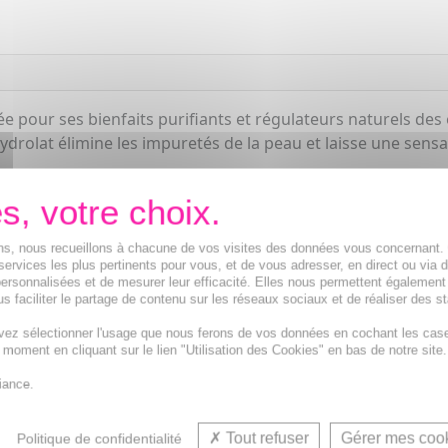
ée pour ses bienfaits purifiants et régulateurs naturels d
drolat élimine les impuretés de la peau et laisse une sensat
.
ions, nous recueillons à chacune de vos visites des données vous concernant
services les plus pertinents pour vous, et de vous adresser, en direct ou via 
ersonnalisées et de mesurer leur efficacité. Elles nous permettent également
s faciliter le partage de contenu sur les réseaux sociaux et de réaliser des st
vez sélectionner l'usage que nous ferons de vos données en cochant les cas
t moment en cliquant sur le lien "Utilisation des Cookies" en bas de notre site.
Eau florale, Eau 
iance.
Tout refuser
Gérer mes coo
Politique de confidentialité