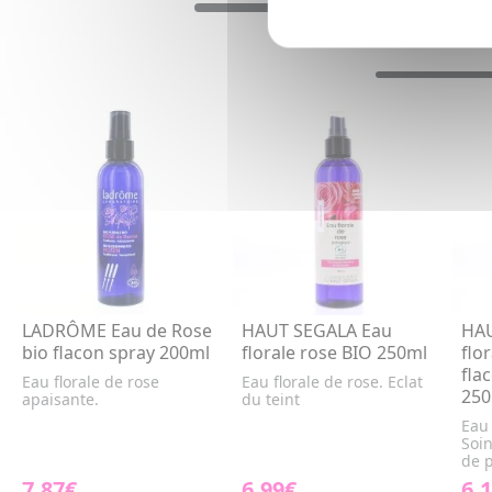
LADRÔME Eau de Rose
HAUT SEGALA Eau
HAU
bio flacon spray 200ml
florale rose BIO 250ml
flo
fla
Eau florale de rose
Eau florale de rose. Eclat
250
apaisante.
du teint
Eau 
Soin
de 
7,87€
6,99€
6,