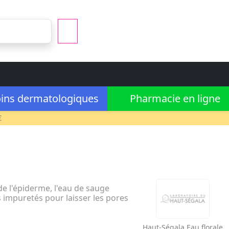
ins dermatologiques
Pharmacie en ligne
€
de l'épiderme, l'eau de sauge
es impuretés pour laisser les pores
Haut-Ségala
Eau florale