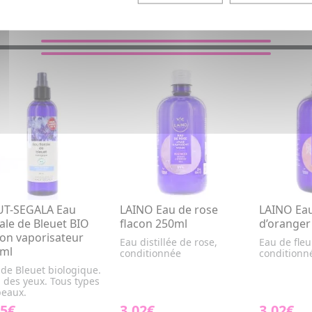
VOUS AIMEREZ AUSSI...
T-SEGALA Eau
LAINO Eau de rose
LAINO Eau
rale de Bleuet BIO
flacon 250ml
d’oranger
con vaporisateur
Eau distillée de rose,
Eau de fleu
ml
conditionnée
conditionn
de Bleuet biologique.
 des yeux. Tous types
peaux.
15€
3,02€
3,02€