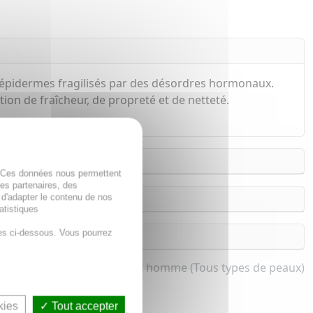
es épidermes fragilisés par des désordres hormonaux.
ion de fraîcheur, de propreté et de netteté.
. Ces données nous permettent
des partenaires, des
 d'adapter le contenu de nos
atistiques
es ci-dessous. Vous pourrez
de beauté bio pour femme et homme (Tous types de peaux)
kies
Tout accepter