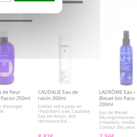
 de fleur
CAUDALIE Eau de
LADRÔME Eau d
 flacon 250ml
raisin 300ml
Bleuet bio flaco
200ml
r d'oranger,
Exaltez votre peau en
ée.
l'hydratant avec Caudalie
Eau de Bleuet
Eau De Raisin, elle
décongestionnante
retrouvera fra...
irritations, tonifia
Contour des yeux/v
8,87€
7,56€