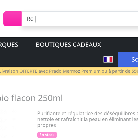
RQUES
BOUTIQUES CADEAUX
So
Livraison OFFERTE avec
Prado Mermoz Premium
ou à partir de 55
io flacon 250ml
Purifiante et régulatrice des déséquilibres 
nettoie et rafraîchit la peau en éliminant l
propres
En stock