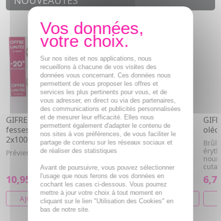
NOUVEAUTÉS
Sur nos sites et nos applications, nous
recueillons à chacune de vos visites des
données vous concernant. Ces données nous
permettent de vous proposer les offres et
services les plus pertinents pour vous, et de
vous adresser, en direct ou via des partenaires,
des communications et publicités personnalisées
et de mesurer leur efficacité. Elles nous
GIFRER SOS crème
GIFRER Bébé - Talc de
GIFR
permettent également d'adapter le contenu de
fesses rouges lot
venise poudreuse de
oléo
nos sites à vos préférences, de vous faciliter le
2x100ml
100g
Brûlu
partage de contenu sur les réseaux sociaux et
éryth
de réaliser des statistiques
Prévient, soulage, répare
Talc de Venise pur extra-
nour
blanc, conditionné.
cuta
Avant de poursuivre, vous pouvez sélectionner
l'usage que nous ferons de vos données en
10,95€
4,43€
6,7
cochant les cases ci-dessous. Vous pourrez
mettre à jour votre choix à tout moment en
AJOUTER AU PANIER
AJOUTER AU PANIER
A
cliquant sur le lien "Utilisation des Cookies" en
bas de notre site.