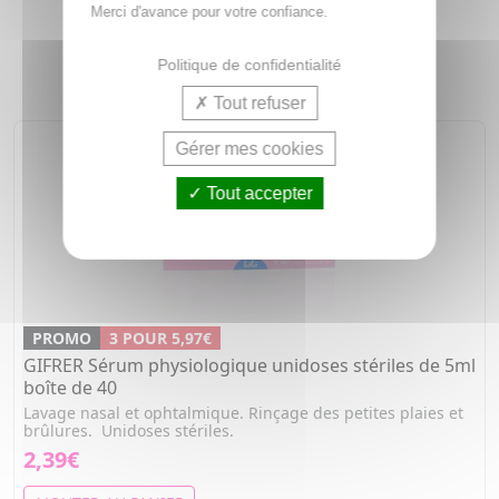
Merci d'avance pour votre confiance.
NOS COUPS DE COEUR
Politique de confidentialité
Tout refuser
Gérer mes cookies
Tout accepter
PROMO
3 POUR 5,97€
GIFRER Sérum physiologique unidoses stériles de 5ml
boîte de 40
Lavage nasal et ophtalmique. Rinçage des petites plaies et
brûlures. Unidoses stériles.
2,39€