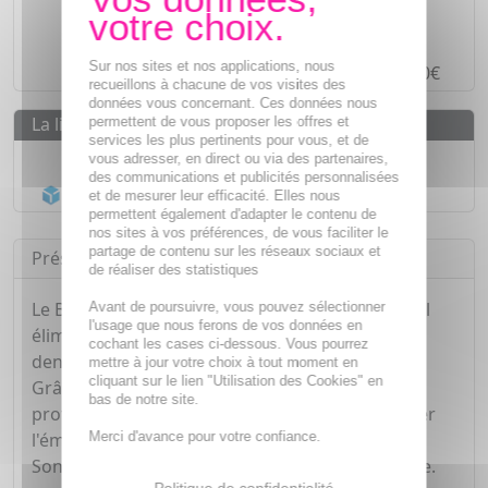
Des prix
IMBATTABLES
Paiement en ligne
SÉCURISÉ
Sur nos sites et nos applications, nous
Paiement en
4 fois sans frais
à partir de 30€
recueillons à chacune de vos visites des
données vous concernant. Ces données nous
La livraison
permettent de vous proposer les offres et
services les plus pertinents pour vous, et de
Livraison gratuite dès
55€
vous adresser, en direct ou via des partenaires,
des communications et publicités personnalisées
Acheminement Chronopost
en 24h*
et de mesurer leur efficacité. Elles nous
permettent également d'adapter le contenu de
nos sites à vos préférences, de vous faciliter le
partage de contenu sur les réseaux sociaux et
Présentation
de réaliser des statistiques
Le Bain de Bouche au Fluor Bi-Fluoré de Fluocaril
Avant de poursuivre, vous pouvez sélectionner
l'usage que nous ferons de vos données en
élimine les bactéries responsables de la plaque
cochant les cases ci-dessous. Vous pourrez
dentaire et des caries.
mettre à jour votre choix à tout moment en
cliquant sur le lien "Utilisation des Cookies" en
Grâce à 241ppm de fluor, ce bain de bouche
bas de notre site.
protège des caries tout en aidant à reminéraliser
Merci d'avance pour votre confiance.
l'émail des dents.
Son arôme de menthe fraîche rafraîchit l'haleine.