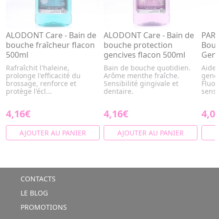
ALODONT Care - Bain de
ALODONT Care - Bain de
PARO
bouche fraîcheur flacon
bouche protection
Bouc
500ml
gencives flacon 500ml
Genc
Rafraîchit l'haleine,
Bain de bouche quotidien.
Aide 
prolonge l'efficacité du
Arôme menthe fraîche.
genci
brossage, renforce et
Sensibilité gingivale et
Fluor
protège l'écl...
dentaire.
sensa
4,16€
4,16€
4,0
AJOUTER AU PANIER
AJOUTER AU PANIER
A
CONTACTS
LE BLOG
PROMOTIONS