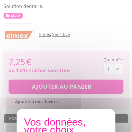
Solution dentaire.
En stock
Elmex
Sensitive
7,25
€
Quantité :
ou
1,81€
si 4 fois sans frais
AJOUTER AU PANIER
Ajouter à mes favoris
Vos avantages
Des prix
IMBATTABLES