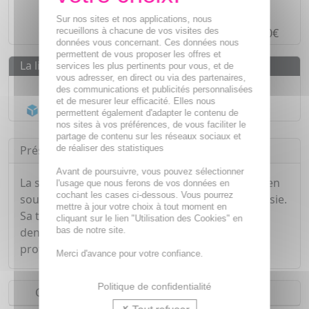
Paiement en ligne
SÉCURISÉ
Sur nos sites et nos applications, nous
recueillons à chacune de vos visites des
Paiement en
4 fois sans frais
à partir de 30€
données vous concernant. Ces données nous
permettent de vous proposer les offres et
La livraison
services les plus pertinents pour vous, et de
vous adresser, en direct ou via des partenaires,
Livraison gratuite dès
55€
des communications et publicités personnalisées
et de mesurer leur efficacité. Elles nous
Acheminement Chronopost
en 24h*
permettent également d'adapter le contenu de
nos sites à vos préférences, de vous faciliter le
partage de contenu sur les réseaux sociaux et
de réaliser des statistiques
Présentation
Avant de poursuivre, vous pouvez sélectionner
La solution dentaire Sensitive Professional agit en
l'usage que nous ferons de vos données en
cochant les cases ci-dessous. Vous pourrez
soulageant les personnes sujette à l'hyperesthésie.
mettre à jour votre choix à tout moment en
Sa teneur en arginine obstrue les canules
cliquant sur le lien "Utilisation des Cookies" en
bas de notre site.
dentaires, tout en calmant la douleur et en
protégeant les dents.
Merci d'avance pour votre confiance.
Politique de confidentialité
Conseils d'utilisation