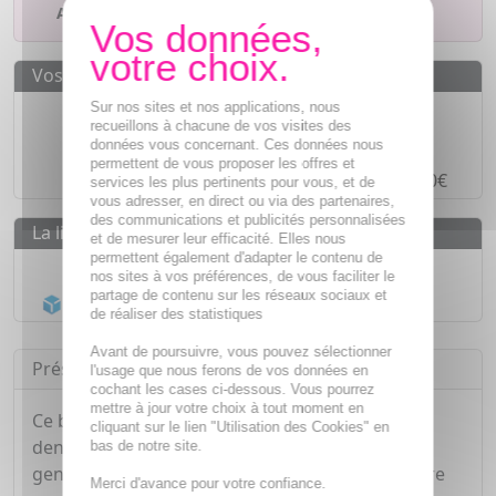
Ajouter à mes favoris
Vos avantages
Des prix
IMBATTABLES
Sur nos sites et nos applications, nous
recueillons à chacune de vos visites des
Paiement en ligne
SÉCURISÉ
données vous concernant. Ces données nous
permettent de vous proposer les offres et
Paiement en
4 fois sans frais
à partir de 30€
services les plus pertinents pour vous, et de
vous adresser, en direct ou via des partenaires,
des communications et publicités personnalisées
La livraison
et de mesurer leur efficacité. Elles nous
permettent également d'adapter le contenu de
Livraison gratuite dès
55€
nos sites à vos préférences, de vous faciliter le
partage de contenu sur les réseaux sociaux et
Acheminement Chronopost
en 24h*
de réaliser des statistiques
Avant de poursuivre, vous pouvez sélectionner
Présentation
l'usage que nous ferons de vos données en
cochant les cases ci-dessous. Vous pourrez
mettre à jour votre choix à tout moment en
Ce bain de bouche prévient de l'hypersensibilité
cliquant sur le lien "Utilisation des Cookies" en
dentaire et gingivale tout en renforçant les
bas de notre site.
gencives. De plus il laisse l'haleine fraîche et offre
Merci d'avance pour votre confiance.