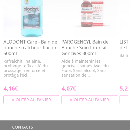
ALODONT Care - Bain de
PAROGENCYL Bain de
LIST
bouche fraîcheur flacon
Bouche Soin Intensif
de b
500ml
Gencives 300ml
Bain 
Rafraîchit l'haleine,
Aide à maintenir les
prolonge l'efficacité du
gencives saines Avec du
brossage, renforce et
Fluor, Sans alcool, Sans
protège l'écl...
sensation de...
4,16€
4,07€
5,2
AJOUTER AU PANIER
AJOUTER AU PANIER
A
CONTACTS